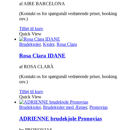
på
af AIRE BARCELONA
varesiden
(Kontakt os for spørgsmål vedrørende priser, booking
osv.)
Tilføj til kurv
Quick View
Brudekjoler
,
Kjoler
,
Rosa Clara
Rosa Clara IDANE
af ROSA CLARÀ
(Kontakt os for spørgsmål vedrørende priser, booking
osv.)
Tilføj til kurv
Quick View
Brudekjoler
,
Brudekjoler med Ærmer
,
Pronovias
ADRIENNE brudekjole Pronovias
by PRONOVIAS