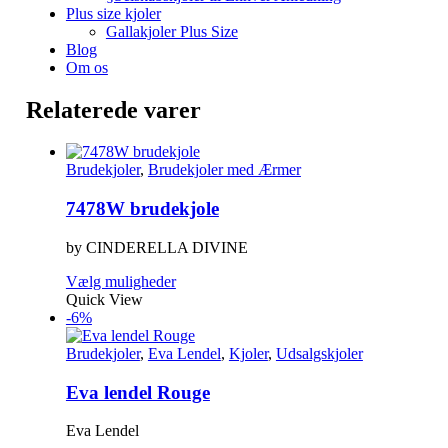
Plus size kjoler
Gallakjoler Plus Size
Blog
Om os
Relaterede varer
Brudekjoler
,
Brudekjoler med Ærmer
7478W brudekjole
by CINDERELLA DIVINE
Dette
Vælg muligheder
vare
Quick View
har
-6%
flere
varianter.
Brudekjoler
,
Eva Lendel
,
Kjoler
,
Udsalgskjoler
Mulighederne
kan
Eva lendel Rouge
vælges
på
Eva Lendel
varesiden