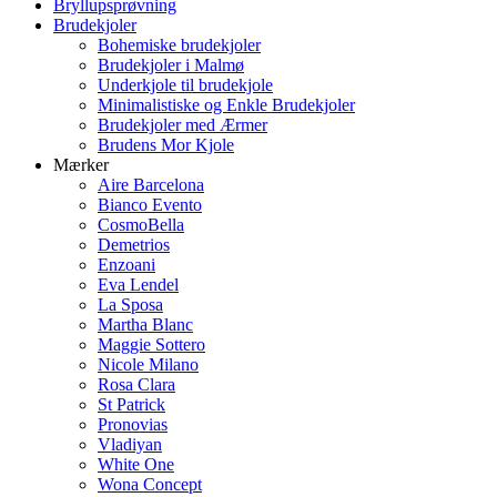
Bryllupsprøvning
Brudekjoler
Bohemiske brudekjoler
Brudekjoler i Malmø
Underkjole til brudekjole
Minimalistiske og Enkle Brudekjoler
Brudekjoler med Ærmer
Brudens Mor Kjole
Mærker
Aire Barcelona
Bianco Evento
CosmoBella
Demetrios
Enzoani
Eva Lendel
La Sposa
Martha Blanc
Maggie Sottero
Nicole Milano
Rosa Clara
St Patrick
Pronovias
Vladiyan
White One
Wona Concept