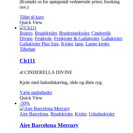
(Kontakt os for spørgsmål vedrørende priser, booking
osv.)
Tilføj til kurv
Quick View
Bolero
,
Brudekjoler
,
Brudepigekjoler
,
Cinderella
Divine
,
Festkjole
,
Festkjoler & Gallakjoler
,
Gallakjoler
,
Gallakjoler Plus Size
,
Kjoler
,
lang
,
Lange kjoler
,
Tilbehør
Ch111
af CINDERELLA DIVINE
Kjole med halsudskæring, slids og åben ryg.
Dette
Vælg muligheder
vare
Quick View
har
-50%
flere
varianter.
Aire Barcelona
,
Brudekjoler
,
Kjoler
,
Udsalgskjoler
Mulighederne
kan
Aire Barcelona Mercury
vælges