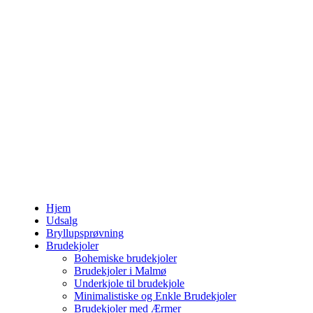
Hjem
Udsalg
Bryllupsprøvning
Brudekjoler
Bohemiske brudekjoler
Brudekjoler i Malmø
Underkjole til brudekjole
Minimalistiske og Enkle Brudekjoler
Brudekjoler med Ærmer