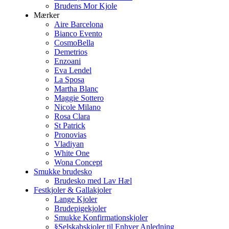
Brudens Mor Kjole
Mærker
Aire Barcelona
Bianco Evento
CosmoBella
Demetrios
Enzoani
Eva Lendel
La Sposa
Martha Blanc
Maggie Sottero
Nicole Milano
Rosa Clara
St Patrick
Pronovias
Vladiyan
White One
Wona Concept
Smukke brudesko
Brudesko med Lav Hæl
Festkjoler & Gallakjoler
Lange Kjoler
Brudepigekjoler
Smukke Konfirmationskjoler
§Selskabskjoler til Enhver Anledning