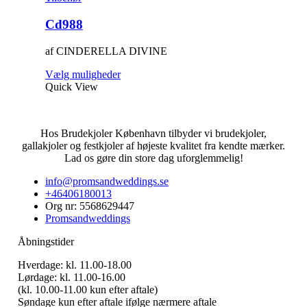
Cd988
af CINDERELLA DIVINE
Dette
Vælg muligheder
vare
Quick View
har
flere
varianter.
Hos Brudekjoler København tilbyder vi brudekjoler,
Mulighederne
gallakjoler og festkjoler af højeste kvalitet fra kendte mærker.
kan
Lad os gøre din store dag uforglemmelig!
vælges
på
info@promsandweddings.se
varesiden
+46406180013
Org nr: 5568629447
Promsandweddings
Åbningstider
Hverdage: kl. 11.00-18.00
Lørdage: kl. 11.00-16.00
(kl. 10.00-11.00 kun efter aftale)
Søndage kun efter aftale ifølge nærmere aftale