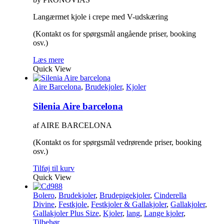
Langærmet kjole i crepe med V-udskæring
(Kontakt os for spørgsmål angående priser, booking
osv.)
Læs mere
Quick View
Aire Barcelona
,
Brudekjoler
,
Kjoler
Silenia Aire barcelona
af AIRE BARCELONA
(Kontakt os for spørgsmål vedrørende priser, booking
osv.)
Tilføj til kurv
Quick View
Bolero
,
Brudekjoler
,
Brudepigekjoler
,
Cinderella
Divine
,
Festkjole
,
Festkjoler & Gallakjoler
,
Gallakjoler
,
Gallakjoler Plus Size
,
Kjoler
,
lang
,
Lange kjoler
,
Tilbehør