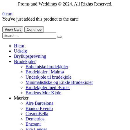
Proms and Weddings © 2024. All Rights Reserved.
0
cart
You've just added this product to the cart:
View Cart
Continue
Hjem
Udsalg
Bryllupsprøvning
Brudekjoler
Bohemiske brudekjoler
Brudekjoler i Malmø
Underkjole til brudekjole
Minimalistiske og Enkle Brudekjoler
Brudekjoler med Ærmer
Brudens Mor Kjole
Mærker
Aire Barcelona
Bianco Evento
CosmoBella
Demetrios
Enzoani
Eva Lendel