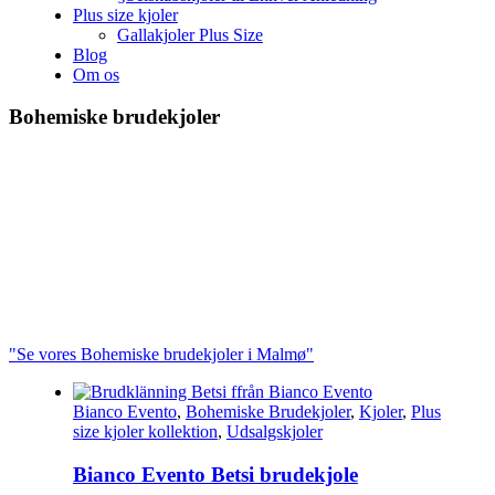
Plus size kjoler
Gallakjoler Plus Size
Blog
Om os
Bohemiske brudekjoler
I løbet af de seneste år har bohemiske brudekjoler virkelig fundet
deres plads i modeverdenen. Disse kjoler giver bruden mulighed for
at skildre sin individuelle smag, alt imens de stråler af en nonchalant
elegance.
En klassisk bohemisk brudekjole er typisk fremstillet af bløde,
flydende stoffer som silke, chiffon eller georgette, hvilket bidrager til
kjolens sofistikerede, men samtidig afslappede udtryk. Detaljer som
blonder, broderi, pailletter eller perler kan tilføje et strejf af glamour.
"Se vores Bohemiske brudekjoler i Malmø"
Bianco Evento
,
Bohemiske Brudekjoler
,
Kjoler
,
Plus
size kjoler kollektion
,
Udsalgskjoler
Bianco Evento Betsi brudekjole