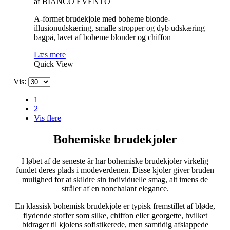
af BIANCO EVENTO
A-formet brudekjole med boheme blonde-
illusionudskæring, smalle stropper og dyb udskæring
bagpå, lavet af boheme blonder og chiffon
Læs mere
Quick View
Vis:
1
2
Vis flere
Bohemiske brudekjoler
I løbet af de seneste år har bohemiske brudekjoler virkelig
fundet deres plads i modeverdenen. Disse kjoler giver bruden
mulighed for at skildre sin individuelle smag, alt imens de
stråler af en nonchalant elegance.
En klassisk bohemisk brudekjole er typisk fremstillet af bløde,
flydende stoffer som silke, chiffon eller georgette, hvilket
bidrager til kjolens sofistikerede, men samtidig afslappede