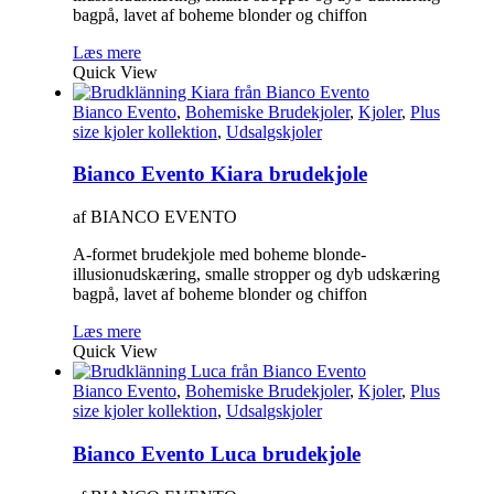
bagpå, lavet af boheme blonder og chiffon
Læs mere
Quick View
Bianco Evento
,
Bohemiske Brudekjoler
,
Kjoler
,
Plus
size kjoler kollektion
,
Udsalgskjoler
Bianco Evento Kiara brudekjole
af BIANCO EVENTO
A-formet brudekjole med boheme blonde-
illusionudskæring, smalle stropper og dyb udskæring
bagpå, lavet af boheme blonder og chiffon
Læs mere
Quick View
Bianco Evento
,
Bohemiske Brudekjoler
,
Kjoler
,
Plus
size kjoler kollektion
,
Udsalgskjoler
Bianco Evento Luca brudekjole