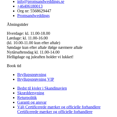
info@promsandweddings.se
+46406180013
Org nr: 5568629447
Promsandweddings
Åbningstider
Hverdage: kl. 11.00-18.00
Lørdage: kl. 11.00-16.00
(kl. 10.00-11.00 kun efter aftale)
Søndage kun efter aftale ifølge nærmere aftale
Nytårsaftensdag kl. 11.00-14.00
Helligdage og juleaften holder vi lukket!
Book tid
Bryllupsprøvning
Bryllupsprøvning VIP
Bedst til kjoler i Skandinavien
Skræddersyning
Returpolitik
Garanti og ansvar
Välj Certificerede mærker og officielle forhandlere
Certificerede mærker og officielle forhandlere