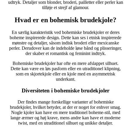
udtryk. Detaljer som blonder, broderi, pailletter eller perler kan
tilføje et strejf af glamour.
Hvad er en bohemisk brudekjole?
En særlig karakteristik ved bohemiske brudekjoler er deres
boheme inspirerede design. Dette kan ses i etnisk inspirerede
mønstre og detaljer, såsom indisk broderi eller mexicanske
perler. Derudover kan de indeholde løse bånd og plisseringer,
der skaber et romantisk og feminint indtryk.
Bohemiske brudekjoler har ofte en mere afslappet silhuet.
Dette kan være en løs pasform eller en utraditionel klipning,
som en skjortekjole eller en kjole med en asymmetrisk
underkant.
Diversiteten i bohemiske brudekjoler
Der findes mange forskellige varianter af bohemiske
brudekjoler, hvilket betyder, at der er noget for enhver smag.
Nogle kjoler kan have en mere traditionel boheme-stil, med
lange ærmer og høj krave, mens andre kan have et moderne
twist, med en utraditionel silhuet og unikke detaljer.