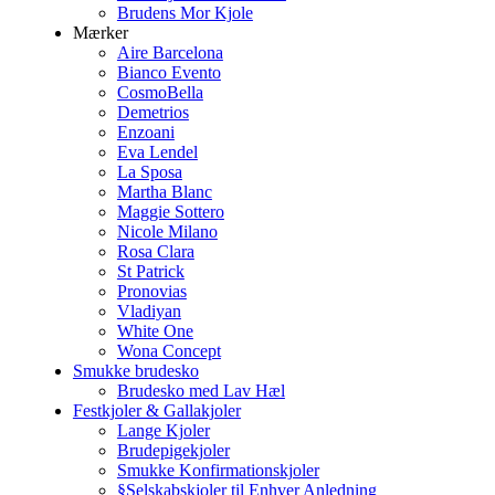
Brudens Mor Kjole
Mærker
Aire Barcelona
Bianco Evento
CosmoBella
Demetrios
Enzoani
Eva Lendel
La Sposa
Martha Blanc
Maggie Sottero
Nicole Milano
Rosa Clara
St Patrick
Pronovias
Vladiyan
White One
Wona Concept
Smukke brudesko
Brudesko med Lav Hæl
Festkjoler & Gallakjoler
Lange Kjoler
Brudepigekjoler
Smukke Konfirmationskjoler
§Selskabskjoler til Enhver Anledning