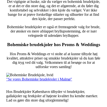
Det vigtigste at huske, når du vælger en bohemisk brudekjole,
er at det er din store dag, og det er afgørende, at du føler dig
komfortabel og selvsikker i den kjole du vælger. Vær ikke
bange for at prøve forskellige stilarter og silhuetter for at find
den kjole, der passer perfekt.
Bohemiske brudekjoler er også et fremragende valg for brude,
der ønsker en mere afslappet bryllupsstemning, de er især
velegnede til udendørs bryllupper.
Bohemiske brudekjoler hos Proms & Weddings
Hos Proms & Weddings er vi stolte af at kunne tilbyde høj
kvalitet, attraktive priser og smukke brudekjoler så du kan føle
dig tryg ved dit valg. Velkommen til at besøge os for at
udforske vores samling!
"Se vores Bohemiske brudekjoler i Malmø"
Hos Brudekjoler København tilbyder vi brudekjoler,
gallakjoler og festkjoler af højeste kvalitet fra kendte mærker.
Lad os gøre din store dag uforglemmelig!