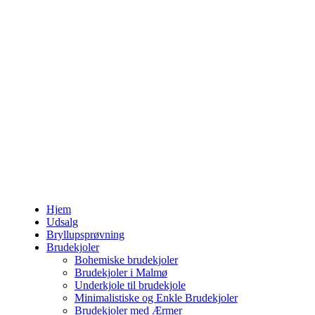
Hjem
Udsalg
Bryllupsprøvning
Brudekjoler
Bohemiske brudekjoler
Brudekjoler i Malmø
Underkjole til brudekjole
Minimalistiske og Enkle Brudekjoler
Brudekjoler med Ærmer