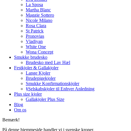
La Sposa
Martha Blanc
Maggie Sottero
Nicole Milano
Rosa Clara
St Patrick
Pronovias
Vladiyan
White One
Wona Concept
Smukke brudesko
Brudesko med Lav Hæl
Festkjoler & Gallakjoler
Lange Kjoler
Brudepigekjoler
Smukke Konfirmationskjoler
§Selskabskjoler til Enhver Anledning
Plus size kjoler
Gallakjoler Plus Size
Blog
Om os
Bemærk!
På denne hjemmeside handler vi i svenske kroner.