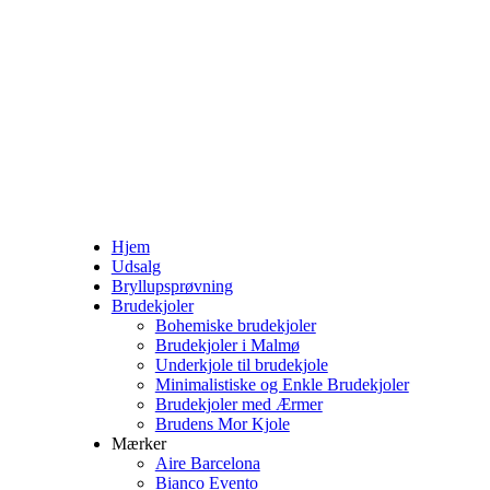
Hjem
Udsalg
Bryllupsprøvning
Brudekjoler
Bohemiske brudekjoler
Brudekjoler i Malmø
Underkjole til brudekjole
Minimalistiske og Enkle Brudekjoler
Brudekjoler med Ærmer
Brudens Mor Kjole
Mærker
Aire Barcelona
Bianco Evento