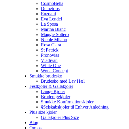
CosmoBella
Demetrios
Enzoani
Eva Lendel
La Sposa
Martha Blanc
Maggie Sottero
Nicole Milano
Rosa Clara
St Patrick
Pronovias
Vladiyan
White One
Wona Concept
Smukke brudesko
Brudesko med Lav Hæl
Festkjoler & Gallakjoler
Lange Kjoler
Brudepigekjoler
Smukke Konfirmationskjoler
§Selskabskjoler til Enhver Anledning
Plus size kjoler
Gallakjoler Plus Size
Blog
Om os