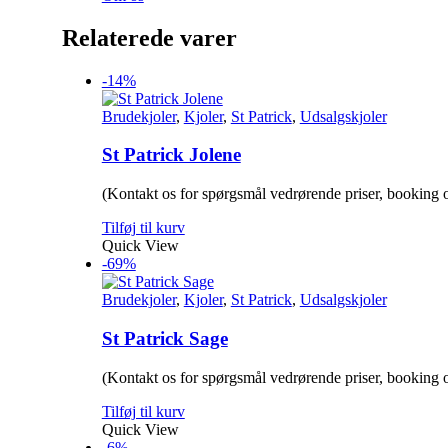
Relaterede varer
-14%
Brudekjoler
,
Kjoler
,
St Patrick
,
Udsalgskjoler
St Patrick Jolene
(Kontakt os for spørgsmål vedrørende priser, booking o
Tilføj til kurv
Quick View
-69%
Brudekjoler
,
Kjoler
,
St Patrick
,
Udsalgskjoler
St Patrick Sage
(Kontakt os for spørgsmål vedrørende priser, booking o
Tilføj til kurv
Quick View
-6%