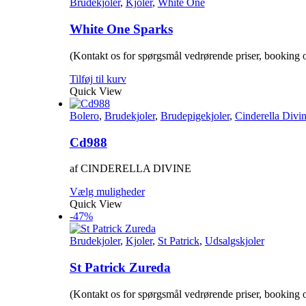
Brudekjoler
,
Kjoler
,
White One
White One Sparks
(Kontakt os for spørgsmål vedrørende priser, booking o
Tilføj til kurv
Quick View
Bolero
,
Brudekjoler
,
Brudepigekjoler
,
Cinderella Divi
Cd988
af CINDERELLA DIVINE
Dette
Vælg muligheder
vare
Quick View
har
-47%
flere
varianter.
Brudekjoler
,
Kjoler
,
St Patrick
,
Udsalgskjoler
Mulighederne
kan
St Patrick Zureda
vælges
på
(Kontakt os for spørgsmål vedrørende priser, booking o
varesiden