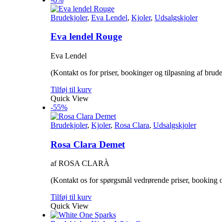
Brudekjoler
,
Eva Lendel
,
Kjoler
,
Udsalgskjoler
Eva lendel Rouge
Eva Lendel
(Kontakt os for priser, bookinger og tilpasning af brude
Tilføj til kurv
Quick View
-55%
Brudekjoler
,
Kjoler
,
Rosa Clara
,
Udsalgskjoler
Rosa Clara Demet
af ROSA CLARÀ
(Kontakt os for spørgsmål vedrørende priser, booking o
Tilføj til kurv
Quick View