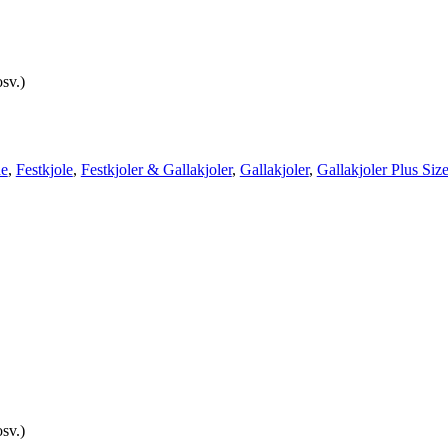
sv.)
ne
,
Festkjole
,
Festkjoler & Gallakjoler
,
Gallakjoler
,
Gallakjoler Plus Siz
sv.)