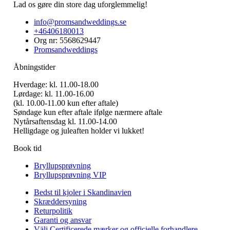
Lad os gøre din store dag uforglemmelig!
info@promsandweddings.se
+46406180013
Org nr: 5568629447
Promsandweddings
Åbningstider
Hverdage: kl. 11.00-18.00
Lørdage: kl. 11.00-16.00
(kl. 10.00-11.00 kun efter aftale)
Søndage kun efter aftale ifølge nærmere aftale
Nytårsaftensdag kl. 11.00-14.00
Helligdage og juleaften holder vi lukket!
Book tid
Bryllupsprøvning
Bryllupsprøvning VIP
Bedst til kjoler i Skandinavien
Skræddersyning
Returpolitik
Garanti og ansvar
Välj Certificerede mærker og officielle forhandlere