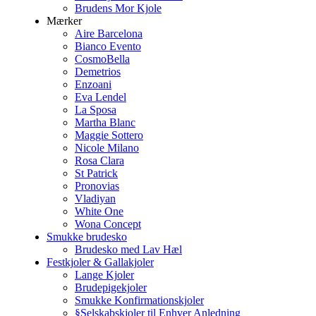
Brudens Mor Kjole
Mærker
Aire Barcelona
Bianco Evento
CosmoBella
Demetrios
Enzoani
Eva Lendel
La Sposa
Martha Blanc
Maggie Sottero
Nicole Milano
Rosa Clara
St Patrick
Pronovias
Vladiyan
White One
Wona Concept
Smukke brudesko
Brudesko med Lav Hæl
Festkjoler & Gallakjoler
Lange Kjoler
Brudepigekjoler
Smukke Konfirmationskjoler
§Selskabskjoler til Enhver Anledning