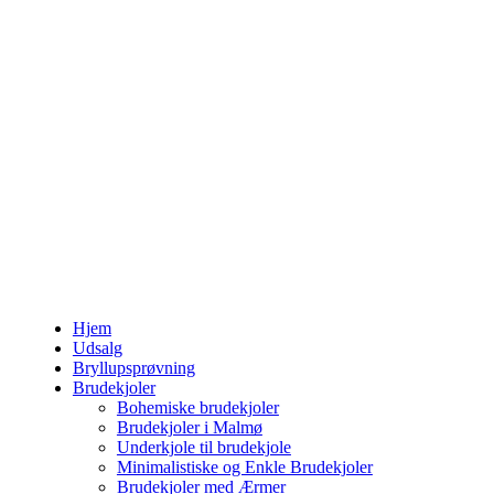
Hjem
Udsalg
Bryllupsprøvning
Brudekjoler
Bohemiske brudekjoler
Brudekjoler i Malmø
Underkjole til brudekjole
Minimalistiske og Enkle Brudekjoler
Brudekjoler med Ærmer