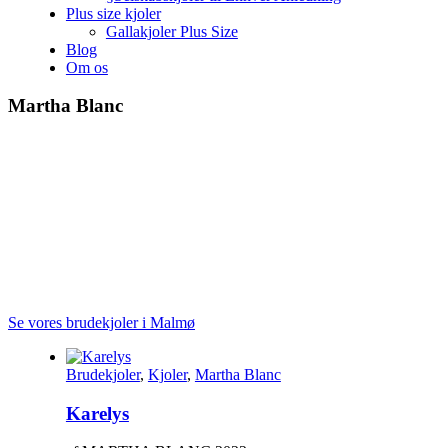
Plus size kjoler
Gallakjoler Plus Size
Blog
Om os
Martha Blanc
Martha Blanc er et brand af Rosa Clara. Kjolerne udstråler selvtillid
og upåklagelig stil. Kjolerne kan beskrives som en “eksklusiv
kollektion med slående silhuetter og fejlfri design”. Kollektionen er
inspireret af global glamour og couture brudedesign. Uanset om en
brud leder efter en traditionel, moderne eller trendy stil, tilbyder
Martha Blanc et bredt udvalg af kjoler, der helt sikkert vil passe til
hendes smag. Silkestoffer, Swarovski-perler og fransk blonder er
blot nogle af de fantastiske detaljer, som disse kjoler har at byde på.
Kollektionen stammer fra Rosa Clara, der blev grundlagt i 1995.
Se vores brudekjoler i Malmø
Brudekjoler
,
Kjoler
,
Martha Blanc
Karelys