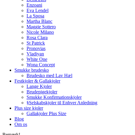
Enzoani
Eva Lendel
La Sposa
Martha Blanc
Maggie Sottero
Nicole Milano
Rosa Clara
St Patrick
Pronovias
Vladiyan
White One
Wona Concept
Smukke brudesko
Brudesko med Lav Hæl
Festkjoler & Gallakjoler
Lange Kjoler
Brudepigekjoler
Smukke Konfirmationskjoler
§Selskabskjoler til Enhver Anledning
Plus size kjoler
Gallakjoler Plus Size
Blog
Om os
Bemærk!