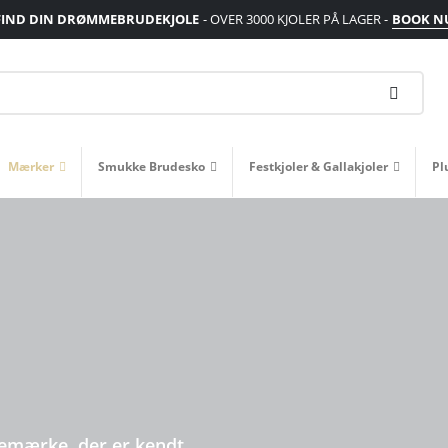
FIND DIN DRØMMEBRUDEKJOLE
- OVER 3000 KJOLER PÅ LAGER -
BOOK N
Mærker
Smukke Brudesko
Festkjoler & Gallakjoler
Pl
lemærke, der er kendt