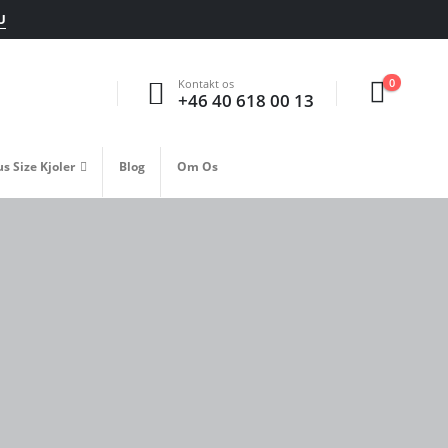
U
0
Kontakt os
+46 40 618 00 13
us Size Kjoler
Blog
Om Os