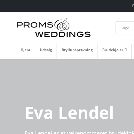
Hjem
Udsalg
Bryllupsprøvning
Brudekjoler
Eva Lendel
Eva Lendel er et velrenommeret brudekjo