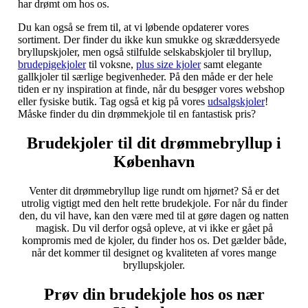
har drømt om hos os.
Du kan også se frem til, at vi løbende opdaterer vores
sortiment. Der finder du ikke kun smukke og skræddersyede
bryllupskjoler, men også stilfulde selskabskjoler til bryllup,
brudepigekjoler
til voksne,
plus size kjoler
samt elegante
gallkjoler til særlige begivenheder. På den måde er der hele
tiden er ny inspiration at finde, når du besøger vores webshop
eller fysiske butik. Tag også et kig på vores
udsalgskjoler
!
Måske finder du din drømmekjole til en fantastisk pris?
Brudekjoler til dit drømmebryllup i
København
Venter dit drømmebryllup lige rundt om hjørnet? Så er det
utrolig vigtigt med den helt rette brudekjole. For når du finder
den, du vil have, kan den være med til at gøre dagen og natten
magisk. Du vil derfor også opleve, at vi ikke er gået på
kompromis med de kjoler, du finder hos os. Det gælder både,
når det kommer til designet og kvaliteten af vores mange
bryllupskjoler.
Prøv din brudekjole hos os nær