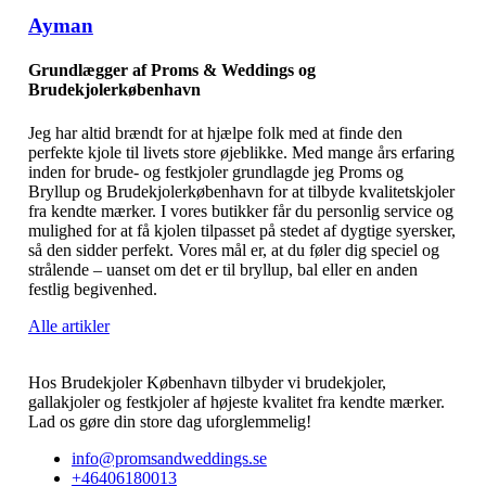
Ayman
Grundlægger af Proms & Weddings og
Brudekjolerkøbenhavn
Jeg har altid brændt for at hjælpe folk med at finde den
perfekte kjole til livets store øjeblikke. Med mange års erfaring
inden for brude- og festkjoler grundlagde jeg Proms og
Bryllup og Brudekjolerkøbenhavn for at tilbyde kvalitetskjoler
fra kendte mærker. I vores butikker får du personlig service og
mulighed for at få kjolen tilpasset på stedet af dygtige syersker,
så den sidder perfekt. Vores mål er, at du føler dig speciel og
strålende – uanset om det er til bryllup, bal eller en anden
festlig begivenhed.
Alle artikler
Hos Brudekjoler København tilbyder vi brudekjoler,
gallakjoler og festkjoler af højeste kvalitet fra kendte mærker.
Lad os gøre din store dag uforglemmelig!
info@promsandweddings.se
+46406180013