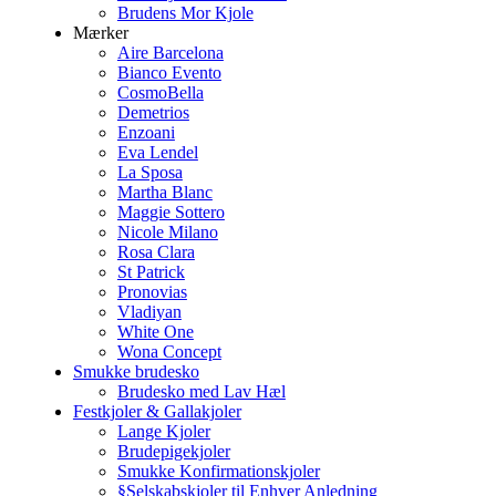
Brudens Mor Kjole
Mærker
Aire Barcelona
Bianco Evento
CosmoBella
Demetrios
Enzoani
Eva Lendel
La Sposa
Martha Blanc
Maggie Sottero
Nicole Milano
Rosa Clara
St Patrick
Pronovias
Vladiyan
White One
Wona Concept
Smukke brudesko
Brudesko med Lav Hæl
Festkjoler & Gallakjoler
Lange Kjoler
Brudepigekjoler
Smukke Konfirmationskjoler
§Selskabskjoler til Enhver Anledning