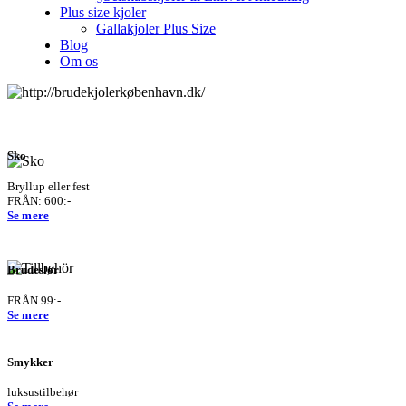
Plus size kjoler
Gallakjoler Plus Size
Blog
Om os
Sko
Bryllup eller fest
FRÅN: 600:-
Se mere
Brudeslør
FRÅN 99:-
Se mere
Smykker
luksustilbehør