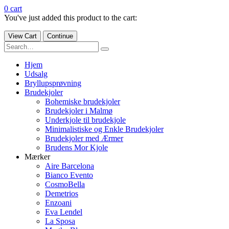
0
cart
You've just added this product to the cart:
View Cart
Continue
Hjem
Udsalg
Bryllupsprøvning
Brudekjoler
Bohemiske brudekjoler
Brudekjoler i Malmø
Underkjole til brudekjole
Minimalistiske og Enkle Brudekjoler
Brudekjoler med Ærmer
Brudens Mor Kjole
Mærker
Aire Barcelona
Bianco Evento
CosmoBella
Demetrios
Enzoani
Eva Lendel
La Sposa