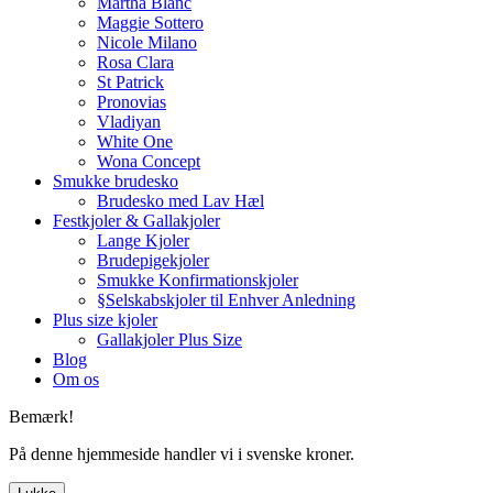
Martha Blanc
Maggie Sottero
Nicole Milano
Rosa Clara
St Patrick
Pronovias
Vladiyan
White One
Wona Concept
Smukke brudesko
Brudesko med Lav Hæl
Festkjoler & Gallakjoler
Lange Kjoler
Brudepigekjoler
Smukke Konfirmationskjoler
§Selskabskjoler til Enhver Anledning
Plus size kjoler
Gallakjoler Plus Size
Blog
Om os
Bemærk!
På denne hjemmeside handler vi i svenske kroner.