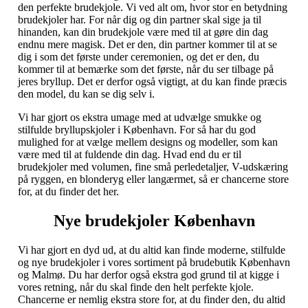
den perfekte brudekjole. Vi ved alt om, hvor stor en betydning
brudekjoler har. For når dig og din partner skal sige ja til
hinanden, kan din brudekjole være med til at gøre din dag
endnu mere magisk. Det er den, din partner kommer til at se
dig i som det første under ceremonien, og det er den, du
kommer til at bemærke som det første, når du ser tilbage på
jeres bryllup. Det er derfor også vigtigt, at du kan finde præcis
den model, du kan se dig selv i.
Vi har gjort os ekstra umage med at udvælge smukke og
stilfulde bryllupskjoler i København. For så har du god
mulighed for at vælge mellem designs og modeller, som kan
være med til at fuldende din dag. Hvad end du er til
brudekjoler med volumen, fine små perledetaljer, V-udskæring
på ryggen, en blonderyg eller langærmet, så er chancerne store
for, at du finder det her.
Nye brudekjoler København
Vi har gjort en dyd ud, at du altid kan finde moderne, stilfulde
og nye brudekjoler i vores sortiment på brudebutik København
og Malmø. Du har derfor også ekstra god grund til at kigge i
vores retning, når du skal finde den helt perfekte kjole.
Chancerne er nemlig ekstra store for, at du finder den, du altid