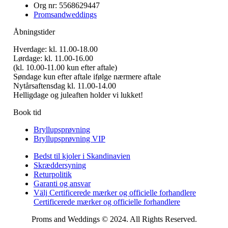
Org nr: 5568629447
Promsandweddings
Åbningstider
Hverdage: kl. 11.00-18.00
Lørdage: kl. 11.00-16.00
(kl. 10.00-11.00 kun efter aftale)
Søndage kun efter aftale ifølge nærmere aftale
Nytårsaftensdag kl. 11.00-14.00
Helligdage og juleaften holder vi lukket!
Book tid
Bryllupsprøvning
Bryllupsprøvning VIP
Bedst til kjoler i Skandinavien
Skræddersyning
Returpolitik
Garanti og ansvar
Välj Certificerede mærker og officielle forhandlere
Certificerede mærker og officielle forhandlere
Proms and Weddings © 2024. All Rights Reserved.