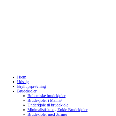
Hjem
Udsalg
Bryllupsprøvning
Brudekjoler
Bohemiske brudekjoler
Brudekjoler i Malmø
Underkjole til brudekjole
Minimalistiske og Enkle Brudekjoler
Brudekjoler med Ærmer