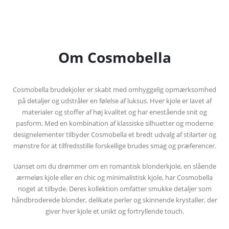
Om Cosmobella
Cosmobella brudekjoler er skabt med omhyggelig opmærksomhed
på detaljer og udstråler en følelse af luksus. Hver kjole er lavet af
materialer og stoffer af høj kvalitet og har enestående snit og
pasform. Med en kombination af klassiske silhuetter og moderne
designelementer tilbyder Cosmobella et bredt udvalg af stilarter og
mønstre for at tilfredsstille forskellige brudes smag og præferencer.
Uanset om du drømmer om en romantisk blonderkjole, en slående
ærmeløs kjole eller en chic og minimalistisk kjole, har Cosmobella
noget at tilbyde. Deres kollektion omfatter smukke detaljer som
håndbroderede blonder, delikate perler og skinnende krystaller, der
giver hver kjole et unikt og fortryllende touch.