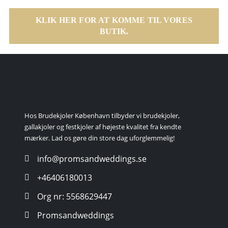
KLIK HER FOR AT KOMME TIL VORES
BUTIK.
Hos Brudekjoler København tilbyder vi brudekjoler,
gallakjoler og festkjoler af højeste kvalitet fra kendte
mærker. Lad os gøre din store dag uforglemmelig!
info@promsandweddings.se
+46406180013
Org nr: 5568629447
Promsandweddings