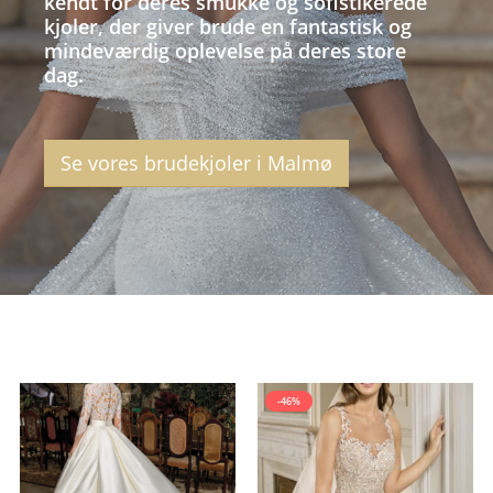
kendt for deres smukke og sofistikerede
kjoler, der giver brude en fantastisk og
mindeværdig oplevelse på deres store
dag.
Se vores brudekjoler i Malmø
-46%