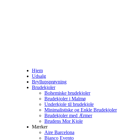
Hjem
Udsalg
Bryllupsprøvning
Brudekjoler
Bohemiske brudekjoler
Brudekjoler i Malmø
Underkjole til brudekjole
Minimalistiske og Enkle Brudekjoler
Brudekjoler med Ærmer
Brudens Mor Kjole
Mærker
Aire Barcelona
Bianco Evento