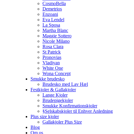
CosmoBella
Demetrios
Enzoani
Eva Lendel
La Sposa
Martha Blanc
Maggie Sottero
Nicole Milano
Rosa Clara
St Patrick
Pronovias
Vladiyan
White One
Wona Concept
Smukke brudesko
Brudesko med Lav Hæl
Festkjoler & Gallakjoler
Lange Kjoler
Brudepigekjoler
Smukke Konfirmationskjoler
§Selskabskjoler til Enhver Anledning
Plus size kjoler
Gallakjoler Plus Size
Blog
Om os