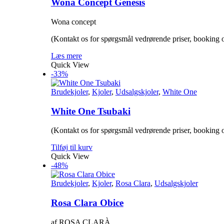
Mulighederne
Wona Concept Genesis
kan
vælges
Wona concept
på
varesiden
(Kontakt os for spørgsmål vedrørende priser, booking o
Læs mere
Quick View
-33%
Brudekjoler
,
Kjoler
,
Udsalgskjoler
,
White One
White One Tsubaki
(Kontakt os for spørgsmål vedrørende priser, booking o
Tilføj til kurv
Quick View
-48%
Brudekjoler
,
Kjoler
,
Rosa Clara
,
Udsalgskjoler
Rosa Clara Obice
af ROSA CLARÀ