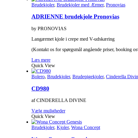
Brudekjoler
,
Brudekjoler med Ærmer
,
Pronovias
ADRIENNE brudekjole Pronovias
by PRONOVIAS
Langærmet kjole i crepe med V-udskæring
(Kontakt os for spørgsmål angående priser, booking os
Læs mere
Quick View
Bolero
,
Brudekjoler
,
Brudepigekjoler
,
Cinderella Divi
CD980
af CINDERELLA DIVINE
Dette
Vælg muligheder
vare
Quick View
har
flere
Brudekjoler
,
Kjoler
,
Wona Concept
varianter.