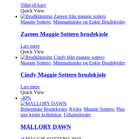
Tilføj til kurv
Quick View
Maggie Sottero
,
Minimalistiske og Enkle Brudekjoler
Zareen Maggie Sottero brudekjole
Læs mere
Quick View
Maggie Sottero
,
Minimalistiske og Enkle Brudekjoler
Cindy Maggie Sottero brudekjole
Læs mere
Quick View
-40%
Bohemiske Brudekjoler
,
Kjoler
,
Maggie Sottero
,
Plus
size kjoler kollektion
,
Udsalgskjoler
MALLORY DAWN
af MAGGIE SOTTERO 2019