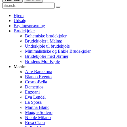
Hjem
Udsalg
Bryllupsprøvning
Brudekjoler
Bohemiske brudekjoler
Brudekjoler i Malmø
Underkjole til brudekjole
Minimalistiske og Enkle Brudekjoler
Brudekjoler med Ærmer
Brudens Mor Kjole
Mærker
Aire Barcelona
Bianco Evento
CosmoBella
Demetrios
Enzoani
Eva Lendel
La Sposa
Martha Blanc
Maggie Sottero
Nicole Milano
Rosa Clara