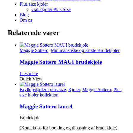
Plus size kjoler
Gallakjoler Plus Size
Blog
Om os
Relaterede varer
Maggie Sottero
,
Minimalistiske og Enkle Brudekjoler
Maggie Sottero MAUI brudekjole
Læs mere
Quick View
Bryllupskjoler i plus size
,
Kjoler
,
Maggie Sottero
,
Plus
size kjoler kollektion
Maggie Sottero laurel
Brudekjole
(Kontakt os for booking og tilpasning af brudekjole)