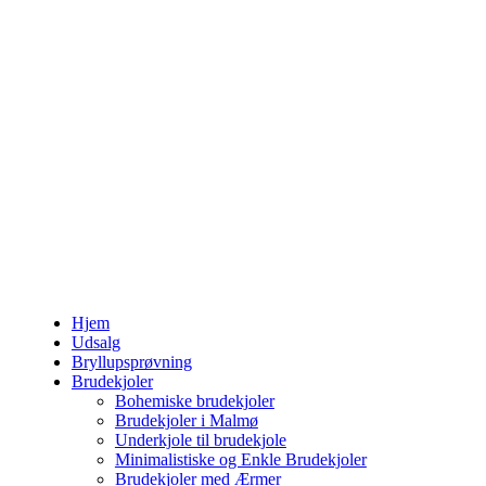
Hjem
Udsalg
Bryllupsprøvning
Brudekjoler
Bohemiske brudekjoler
Brudekjoler i Malmø
Underkjole til brudekjole
Minimalistiske og Enkle Brudekjoler
Brudekjoler med Ærmer