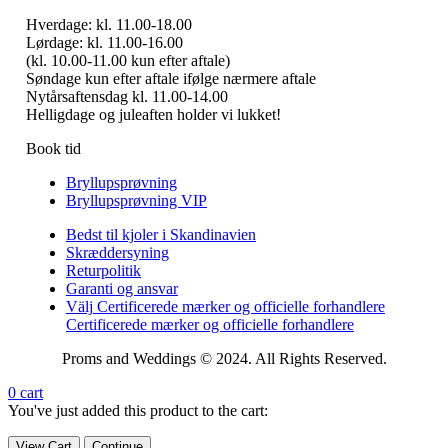
Hverdage: kl. 11.00-18.00
Lørdage: kl. 11.00-16.00
(kl. 10.00-11.00 kun efter aftale)
Søndage kun efter aftale ifølge nærmere aftale
Nytårsaftensdag kl. 11.00-14.00
Helligdage og juleaften holder vi lukket!
Book tid
Bryllupsprøvning
Bryllupsprøvning VIP
Bedst til kjoler i Skandinavien
Skræddersyning
Returpolitik
Garanti og ansvar
Välj Certificerede mærker og officielle forhandlere
Certificerede mærker og officielle forhandlere
Proms and Weddings © 2024. All Rights Reserved.
0
cart
You've just added this product to the cart:
View Cart
Continue