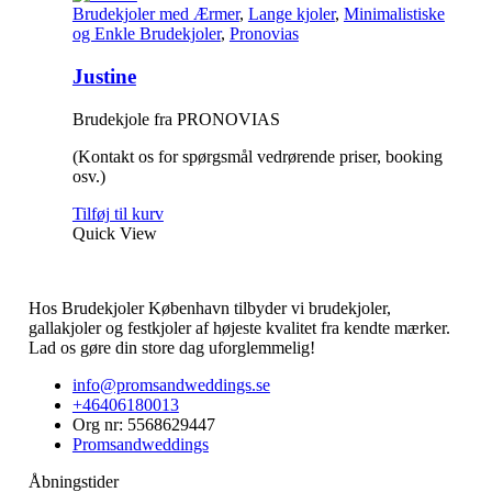
Brudekjoler med Ærmer
,
Lange kjoler
,
Minimalistiske
og Enkle Brudekjoler
,
Pronovias
Justine
Brudekjole fra PRONOVIAS
(Kontakt os for spørgsmål vedrørende priser, booking
osv.)
Tilføj til kurv
Quick View
Hos Brudekjoler København tilbyder vi brudekjoler,
gallakjoler og festkjoler af højeste kvalitet fra kendte mærker.
Lad os gøre din store dag uforglemmelig!
info@promsandweddings.se
+46406180013
Org nr: 5568629447
Promsandweddings
Åbningstider