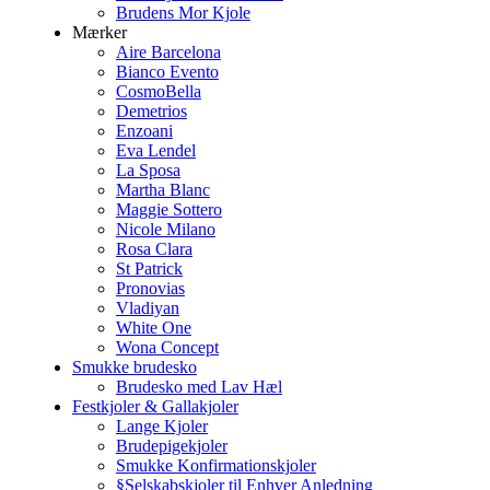
Brudens Mor Kjole
Mærker
Aire Barcelona
Bianco Evento
CosmoBella
Demetrios
Enzoani
Eva Lendel
La Sposa
Martha Blanc
Maggie Sottero
Nicole Milano
Rosa Clara
St Patrick
Pronovias
Vladiyan
White One
Wona Concept
Smukke brudesko
Brudesko med Lav Hæl
Festkjoler & Gallakjoler
Lange Kjoler
Brudepigekjoler
Smukke Konfirmationskjoler
§Selskabskjoler til Enhver Anledning