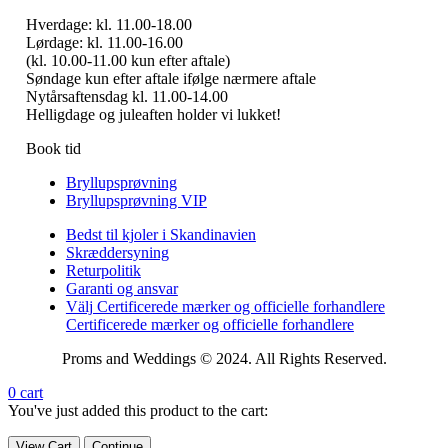
Hverdage: kl. 11.00-18.00
Lørdage: kl. 11.00-16.00
(kl. 10.00-11.00 kun efter aftale)
Søndage kun efter aftale ifølge nærmere aftale
Nytårsaftensdag kl. 11.00-14.00
Helligdage og juleaften holder vi lukket!
Book tid
Bryllupsprøvning
Bryllupsprøvning VIP
Bedst til kjoler i Skandinavien
Skræddersyning
Returpolitik
Garanti og ansvar
Välj Certificerede mærker og officielle forhandlere
Certificerede mærker og officielle forhandlere
Proms and Weddings © 2024. All Rights Reserved.
0
cart
You've just added this product to the cart:
View Cart
Continue