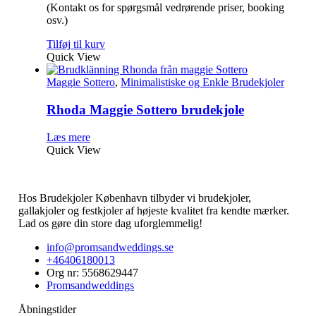
(Kontakt os for spørgsmål vedrørende priser, booking
osv.)
Tilføj til kurv
Quick View
Maggie Sottero
,
Minimalistiske og Enkle Brudekjoler
Rhoda Maggie Sottero brudekjole
Læs mere
Quick View
Hos Brudekjoler København tilbyder vi brudekjoler,
gallakjoler og festkjoler af højeste kvalitet fra kendte mærker.
Lad os gøre din store dag uforglemmelig!
info@promsandweddings.se
+46406180013
Org nr: 5568629447
Promsandweddings
Åbningstider