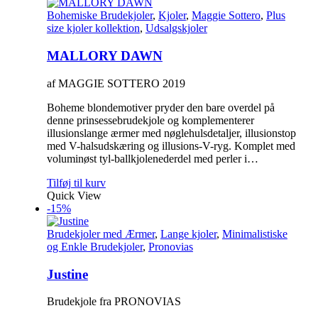
Bohemiske Brudekjoler
,
Kjoler
,
Maggie Sottero
,
Plus
size kjoler kollektion
,
Udsalgskjoler
MALLORY DAWN
af MAGGIE SOTTERO 2019
Boheme blondemotiver pryder den bare overdel på
denne prinsessebrudekjole og komplementerer
illusionslange ærmer med nøglehulsdetaljer, illusionstop
med V-halsudskæring og illusions-V-ryg. Komplet med
voluminøst tyl-ballkjolenederdel med perler i…
Tilføj til kurv
Quick View
-15%
Brudekjoler med Ærmer
,
Lange kjoler
,
Minimalistiske
og Enkle Brudekjoler
,
Pronovias
Justine
Brudekjole fra PRONOVIAS