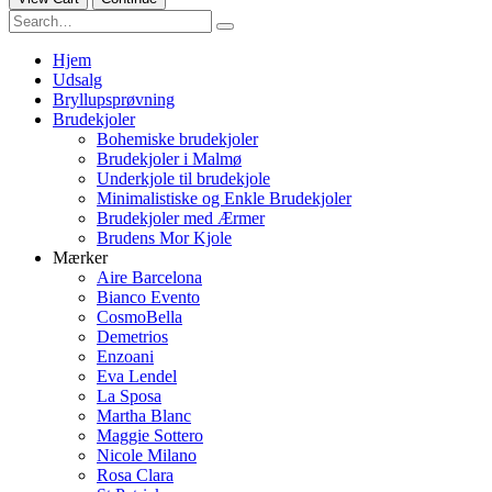
Hjem
Udsalg
Bryllupsprøvning
Brudekjoler
Bohemiske brudekjoler
Brudekjoler i Malmø
Underkjole til brudekjole
Minimalistiske og Enkle Brudekjoler
Brudekjoler med Ærmer
Brudens Mor Kjole
Mærker
Aire Barcelona
Bianco Evento
CosmoBella
Demetrios
Enzoani
Eva Lendel
La Sposa
Martha Blanc
Maggie Sottero
Nicole Milano
Rosa Clara