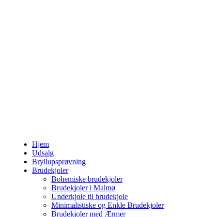
Hjem
Udsalg
Bryllupsprøvning
Brudekjoler
Bohemiske brudekjoler
Brudekjoler i Malmø
Underkjole til brudekjole
Minimalistiske og Enkle Brudekjoler
Brudekjoler med Ærmer