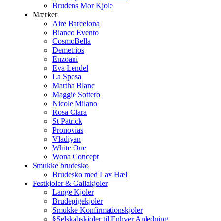
Brudens Mor Kjole
Mærker
Aire Barcelona
Bianco Evento
CosmoBella
Demetrios
Enzoani
Eva Lendel
La Sposa
Martha Blanc
Maggie Sottero
Nicole Milano
Rosa Clara
St Patrick
Pronovias
Vladiyan
White One
Wona Concept
Smukke brudesko
Brudesko med Lav Hæl
Festkjoler & Gallakjoler
Lange Kjoler
Brudepigekjoler
Smukke Konfirmationskjoler
§Selskabskjoler til Enhver Anledning