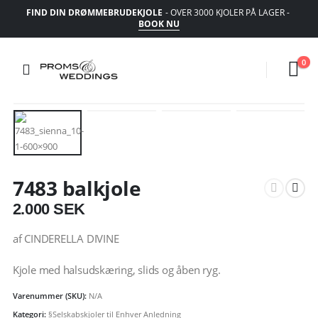
FIND DIN DRØMMEBRUDEKJOLE
- OVER 3000 KJOLER PÅ LAGER -
BOOK NU
0
7483 balkjole
2.000
SEK
af CINDERELLA DIVINE
Kjole med halsudskæring, slids og åben ryg.
Varenummer (SKU):
N/A
Kategori:
§Selskabskjoler til Enhver Anledning