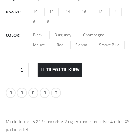
US-SIZE
10
12
14
16
18
4
6
8
COLOR
Black
Burgundy
Champagne
Mauve
Red
Sienna
Smoke Blue
TILFØJ TIL KURV
Modellen er 5,8″ / størrelse 2 og er iført størrelse 4 eller XS
på billedet.