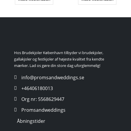
Hos Brudekjoler København tilbyder vi brudekjoler,
gallakjoler og festkjoler af højeste kvalitet fra kendte
mærker. Lad os gøre din store dag uforglemmelig!
info@promsandweddings.se
+46406180013
Org nr: 5568629447
Promsandweddings
Åbningstider