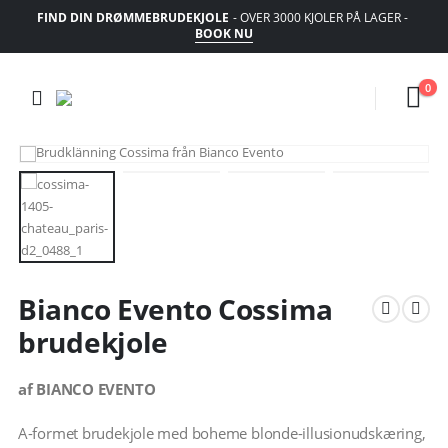
FIND DIN DRØMMEBRUDEKJOLE
- OVER 3000 KJOLER PÅ LAGER -
BOOK NU
0
Bianco Evento Cossima
brudekjole
af BIANCO EVENTO
A-formet brudekjole med boheme blonde-illusionudskæring,