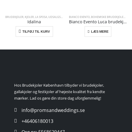
BRUDEKJOLER
,
KJOLER
,
LA SPOSA
,
UDSALGSKJOLER
BIANCO EVENTO
,
BOHEMISKE BRUDEKJOLER
,
KJO
Idalina
Bianco Evento Luca brudekjole
TILFØJ TIL KURV
LÆS MERE
JOLER
KJOLER
,
PLUS SIZE KJOLER KOLLEKTION
,
UDSALGSKJOLER
Hos Brudekjoler København tilbyder vi brudekjoler,
gallakjoler og festkjoler af højeste kvalitet fra kendte
mærker. Lad os gøre din store dag uforglemmelig!
info@promsandweddings.se
+46406180013