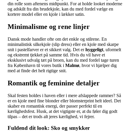
din rolle som aftenens midtpunkt. For at holde looket moderne
og adskilt fra din brudekjole, kan du med fordel vælge en
kortere model eller en kjole i lækker satin.
Minimalisme og rene linjer
Dansk mode handler ofte om det enkle og stilrene. En
minimalistisk silkekjole (slip dress) eller en kjole med skarpe
snit i pastelfarver er et sikkert valg. Det er
hyggeligt
, uformelt
og ekstremt tjekket på samme tid. Hvis du vil have et
eksklusivt udvalg tæt på broen, kan du med fordel tage turen
fra København til vores butik i
Malmø
, hvor vi hjælper dig
med at finde det helt rigtige snit.
Romantik og feminine detaljer
Skal festen holdes i haven eller i mere afslappede rammer? Så
er en kjole med fine blonder eller blomsterprint helt ideel. Det
skaber en romantisk energi, der passer perfekt til en
kærlighedsfest. Husk, at det vigtigste er, at du føler dig godt
tilpas – det er trods alt jeres kærlighed, vi fejrer.
Fuldend dit look: Sko og smykker