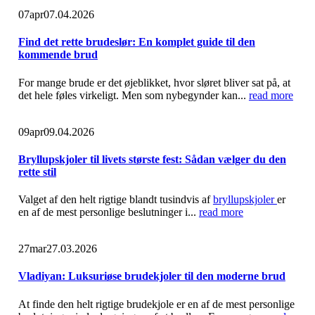
07
apr
07.04.2026
Find det rette brudeslør: En komplet guide til den
kommende brud
For mange brude er det øjeblikket, hvor sløret bliver sat på, at
det hele føles virkeligt. Men som nybegynder kan...
read more
09
apr
09.04.2026
Bryllupskjoler til livets største fest: Sådan vælger du den
rette stil
Valget af den helt rigtige blandt tusindvis af
bryllupskjoler
er
en af de mest personlige beslutninger i...
read more
27
mar
27.03.2026
Vladiyan: Luksuriøse brudekjoler til den moderne brud
At finde den helt rigtige brudekjole er en af de mest personlige