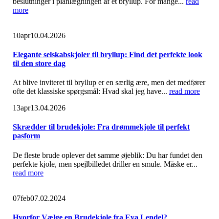
beslutninger i planlægningen af et bryllup. For mange...
read
more
10
apr
10.04.2026
Elegante selskabskjoler til bryllup: Find det perfekte look
til den store dag
At blive inviteret til bryllup er en særlig ære, men det medfører
ofte det klassiske spørgsmål: Hvad skal jeg have...
read more
13
apr
13.04.2026
Skrædder til brudekjole: Fra drømmekjole til perfekt
pasform
De fleste brude oplever det samme øjeblik: Du har fundet den
perfekte kjole, men spejlbilledet driller en smule. Måske er...
read more
07
feb
07.02.2024
Hvorfor Vælge en Brudekjole fra Eva Lendel?