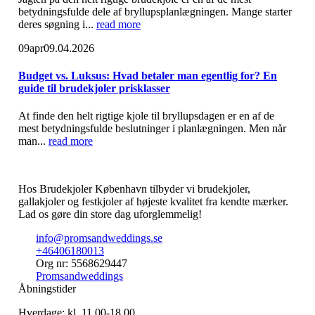
betydningsfulde dele af bryllupsplanlægningen. Mange starter
deres søgning i...
read more
09
apr
09.04.2026
Budget vs. Luksus: Hvad betaler man egentlig for? En
guide til brudekjoler prisklasser
At finde den helt rigtige kjole til bryllupsdagen er en af de
mest betydningsfulde beslutninger i planlægningen. Men når
man...
read more
Hos Brudekjoler København tilbyder vi brudekjoler,
gallakjoler og festkjoler af højeste kvalitet fra kendte mærker.
Lad os gøre din store dag uforglemmelig!
info@promsandweddings.se
+46406180013
Org nr: 5568629447
Promsandweddings
Åbningstider
Hverdage: kl. 11.00-18.00