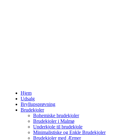
Hjem
Udsalg
Bryllupsprøvning
Brudekjoler
Bohemiske brudekjoler
Brudekjoler i Malmø
Underkjole til brudekjole
Minimalistiske og Enkle Brudekjoler
Brudekjoler med Ærmer