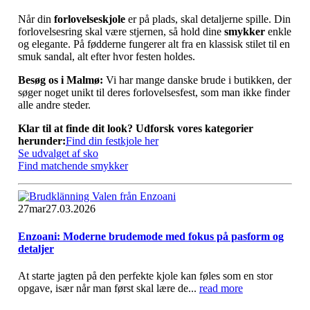
Når din
forlovelseskjole
er på plads, skal detaljerne spille. Din
forlovelsesring skal være stjernen, så hold dine
smykker
enkle
og elegante. På fødderne fungerer alt fra en klassisk stilet til en
smuk sandal, alt efter hvor festen holdes.
Besøg os i Malmø:
Vi har mange danske brude i butikken, der
søger noget unikt til deres forlovelsesfest, som man ikke finder
alle andre steder.
Klar til at finde dit look? Udforsk vores kategorier
herunder:
Find din festkjole her
Se udvalget af sko
Find matchende smykker
27
mar
27.03.2026
Enzoani: Moderne brudemode med fokus på pasform og
detaljer
At starte jagten på den perfekte kjole kan føles som en stor
opgave, især når man først skal lære de...
read more