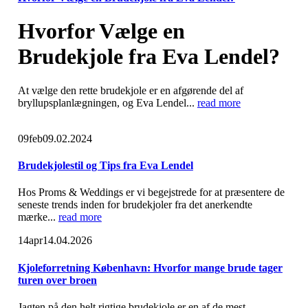
Hvorfor Vælge en
Brudekjole fra Eva Lendel?
At vælge den rette brudekjole er en afgørende del af
bryllupsplanlægningen, og Eva Lendel...
read more
09
feb
09.02.2024
Brudekjolestil og Tips fra Eva Lendel
Hos Proms & Weddings er vi begejstrede for at præsentere de
seneste trends inden for brudekjoler fra det anerkendte
mærke...
read more
14
apr
14.04.2026
Kjoleforretning København: Hvorfor mange brude tager
turen over broen
Jagten på den helt rigtige brudekjole er en af de mest