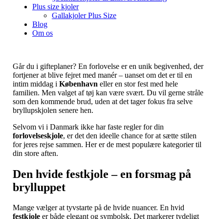
Plus size kjoler
Gallakjoler Plus Size
Blog
Om os
Går du i gifteplaner? En forlovelse er en unik begivenhed, der
fortjener at blive fejret med manér – uanset om det er til en
intim middag i
København
eller en stor fest med hele
familien. Men valget af tøj kan være svært. Du vil gerne stråle
som den kommende brud, uden at det tager fokus fra selve
bryllupskjolen senere hen.
Selvom vi i Danmark ikke har faste regler for din
forlovelseskjole
, er det den ideelle chance for at sætte stilen
for jeres rejse sammen. Her er de mest populære kategorier til
din store aften.
Den hvide festkjole – en forsmag på
brylluppet
Mange vælger at tyvstarte på de hvide nuancer. En hvid
festkjole
er både elegant og symbolsk. Det markerer tydeligt