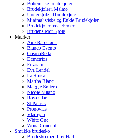
Bohemiske brudekjoler
Brudekjoler i Malmø
Underkjole til brudekjole
Minimalistiske og Enkle Brudekjoler
Brudekjoler med Ærmer
Brudens Mor Kjole
Mærker
Aire Barcelona
Bianco Evento
CosmoBella
Demetrios
Enzoani
Eva Lendel
La Sposa
Martha Blanc
Maggie Sottero
Nicole Milano
Rosa Clara
St Patrick
Pronovias
Vladiyan
White One
Wona Concept
Smukke brudesko
Brudesko med Lav Hæl