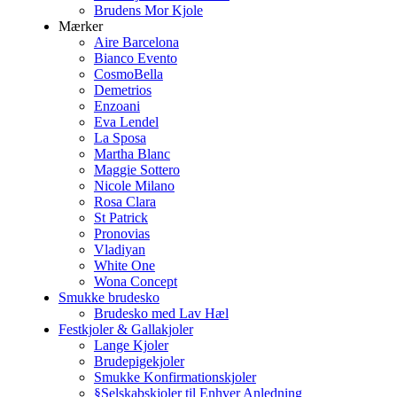
Brudens Mor Kjole
Mærker
Aire Barcelona
Bianco Evento
CosmoBella
Demetrios
Enzoani
Eva Lendel
La Sposa
Martha Blanc
Maggie Sottero
Nicole Milano
Rosa Clara
St Patrick
Pronovias
Vladiyan
White One
Wona Concept
Smukke brudesko
Brudesko med Lav Hæl
Festkjoler & Gallakjoler
Lange Kjoler
Brudepigekjoler
Smukke Konfirmationskjoler
§Selskabskjoler til Enhver Anledning