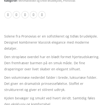
Kategorier:
Minimalistiske og Enkle Brudekjoler
,
Pronovias
Solene fra Pronovias er en sofistikeret og tidløs brudekjole.
Designet kombinerer klassisk elegance med moderne
detaljer.
Den stropløse overdel har en blødt formet hjerteudskæring.
Den fremhæver barmen på en smuk måde. De fine
draperinger over livet skaber en elegant silhuet.
Den voluminøse nederdel falder i brede, luksuriøse folder.
Det giver en dramatisk prinsessefølelse. Stoffet er
struktureret og giver et stilrent udtryk.
Kjolen bevæger sig smukt ved hvert skridt. Samtidig føles
den eksklusiv og komfortabel.