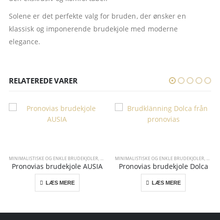
Solene er det perfekte valg for bruden, der ønsker en
klassisk og imponerende brudekjole med moderne
elegance.
RELATEREDE VARER
MINIMALISTISKE OG ENKLE BRUDEKJOLER
,
PRONOVIAS
MINIMALISTISKE OG ENKLE BRUDEKJOLER
,
PRON
Pronovias brudekjole AUSIA
Pronovias brudekjole Dolca
LÆS MERE
LÆS MERE
ONOVIAS