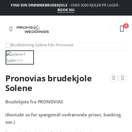
FIND DIN DRØMMEBRUDEKJOLE
- OVER 3000 KJOLER PÅ LAGER -
BOOK NU
0
Pronovias brudekjole
Solene
Brudekjole fra PRONOVIAS
(Kontakt os for spørgsmål vedrørende priser, booking
osv.)