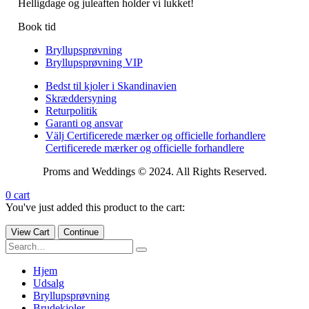
Helligdage og juleaften holder vi lukket!
Book tid
Bryllupsprøvning
Bryllupsprøvning VIP
Bedst til kjoler i Skandinavien
Skræddersyning
Returpolitik
Garanti og ansvar
Välj Certificerede mærker og officielle forhandlere
Certificerede mærker og officielle forhandlere
Proms and Weddings © 2024. All Rights Reserved.
0
cart
You've just added this product to the cart:
View Cart
Continue
Hjem
Udsalg
Bryllupsprøvning
Brudekjoler