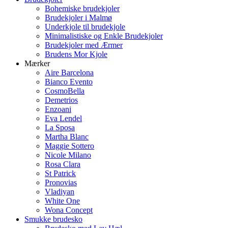
Bohemiske brudekjoler
Brudekjoler i Malmø
Underkjole til brudekjole
Minimalistiske og Enkle Brudekjoler
Brudekjoler med Ærmer
Brudens Mor Kjole
Mærker
Aire Barcelona
Bianco Evento
CosmoBella
Demetrios
Enzoani
Eva Lendel
La Sposa
Martha Blanc
Maggie Sottero
Nicole Milano
Rosa Clara
St Patrick
Pronovias
Vladiyan
White One
Wona Concept
Smukke brudesko