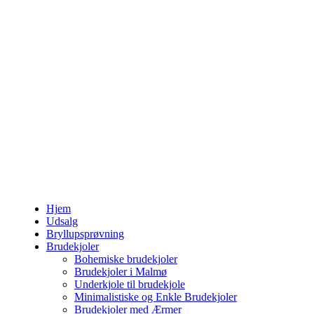
Hjem
Udsalg
Bryllupsprøvning
Brudekjoler
Bohemiske brudekjoler
Brudekjoler i Malmø
Underkjole til brudekjole
Minimalistiske og Enkle Brudekjoler
Brudekjoler med Ærmer