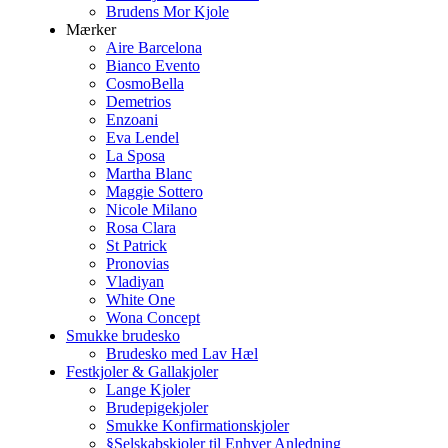
Brudens Mor Kjole
Mærker
Aire Barcelona
Bianco Evento
CosmoBella
Demetrios
Enzoani
Eva Lendel
La Sposa
Martha Blanc
Maggie Sottero
Nicole Milano
Rosa Clara
St Patrick
Pronovias
Vladiyan
White One
Wona Concept
Smukke brudesko
Brudesko med Lav Hæl
Festkjoler & Gallakjoler
Lange Kjoler
Brudepigekjoler
Smukke Konfirmationskjoler
§Selskabskjoler til Enhver Anledning