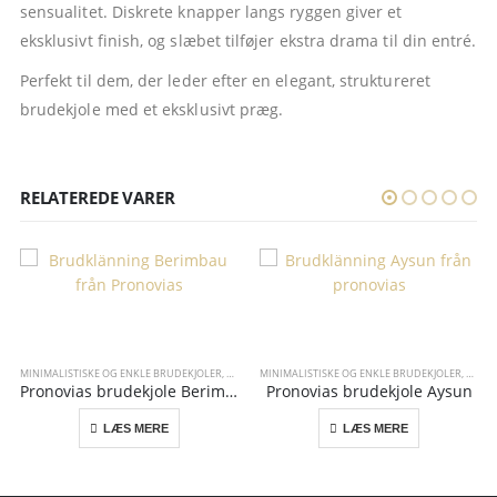
sensualitet. Diskrete knapper langs ryggen giver et
eksklusivt finish, og slæbet tilføjer ekstra drama til din entré.
Perfekt til dem, der leder efter en elegant, struktureret
brudekjole med et eksklusivt præg.
RELATEREDE VARER
MINIMALISTISKE OG ENKLE BRUDEKJOLER
,
PRONOVIAS
MINIMALISTISKE OG ENKLE BRUDEKJOLER
,
PRON
Pronovias brudekjole Berimbau
Pronovias brudekjole Aysun
LÆS MERE
LÆS MERE
ONOVIAS