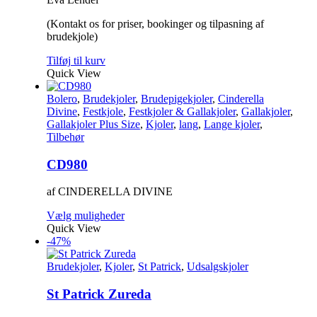
(Kontakt os for priser, bookinger og tilpasning af
brudekjole)
Tilføj til kurv
Quick View
Bolero
,
Brudekjoler
,
Brudepigekjoler
,
Cinderella
Divine
,
Festkjole
,
Festkjoler & Gallakjoler
,
Gallakjoler
,
Gallakjoler Plus Size
,
Kjoler
,
lang
,
Lange kjoler
,
Tilbehør
CD980
af CINDERELLA DIVINE
Dette
Vælg muligheder
vare
Quick View
har
-47%
flere
varianter.
Brudekjoler
,
Kjoler
,
St Patrick
,
Udsalgskjoler
Mulighederne
kan
St Patrick Zureda
vælges
på