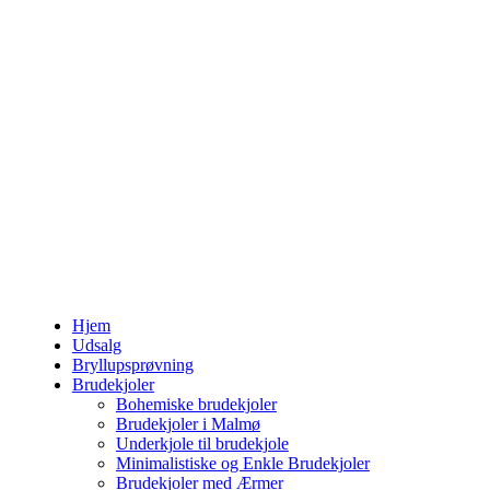
Hjem
Udsalg
Bryllupsprøvning
Brudekjoler
Bohemiske brudekjoler
Brudekjoler i Malmø
Underkjole til brudekjole
Minimalistiske og Enkle Brudekjoler
Brudekjoler med Ærmer