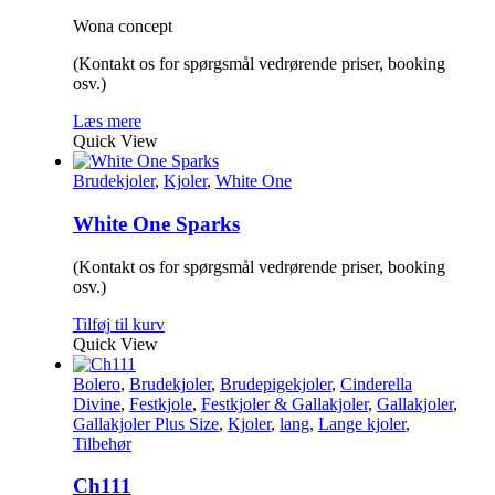
Wona concept
(Kontakt os for spørgsmål vedrørende priser, booking
osv.)
Læs mere
Quick View
Brudekjoler
,
Kjoler
,
White One
White One Sparks
(Kontakt os for spørgsmål vedrørende priser, booking
osv.)
Tilføj til kurv
Quick View
Bolero
,
Brudekjoler
,
Brudepigekjoler
,
Cinderella
Divine
,
Festkjole
,
Festkjoler & Gallakjoler
,
Gallakjoler
,
Gallakjoler Plus Size
,
Kjoler
,
lang
,
Lange kjoler
,
Tilbehør
Ch111