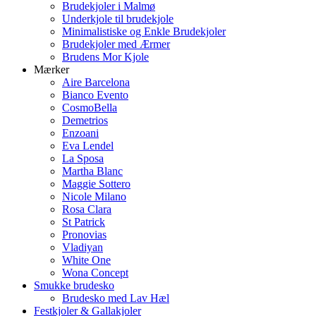
Brudekjoler i Malmø
Underkjole til brudekjole
Minimalistiske og Enkle Brudekjoler
Brudekjoler med Ærmer
Brudens Mor Kjole
Mærker
Aire Barcelona
Bianco Evento
CosmoBella
Demetrios
Enzoani
Eva Lendel
La Sposa
Martha Blanc
Maggie Sottero
Nicole Milano
Rosa Clara
St Patrick
Pronovias
Vladiyan
White One
Wona Concept
Smukke brudesko
Brudesko med Lav Hæl
Festkjoler & Gallakjoler