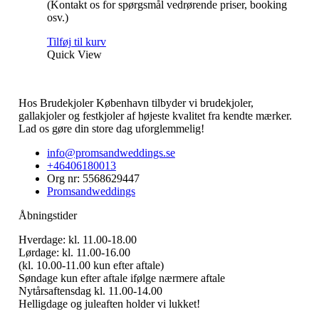
(Kontakt os for spørgsmål vedrørende priser, booking
varesiden
osv.)
Tilføj til kurv
Quick View
Hos Brudekjoler København tilbyder vi brudekjoler,
gallakjoler og festkjoler af højeste kvalitet fra kendte mærker.
Lad os gøre din store dag uforglemmelig!
info@promsandweddings.se
+46406180013
Org nr: 5568629447
Promsandweddings
Åbningstider
Hverdage: kl. 11.00-18.00
Lørdage: kl. 11.00-16.00
(kl. 10.00-11.00 kun efter aftale)
Søndage kun efter aftale ifølge nærmere aftale
Nytårsaftensdag kl. 11.00-14.00
Helligdage og juleaften holder vi lukket!