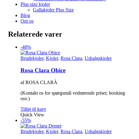
Plus size kjoler
Gallakjoler Plus Size
Blog
Om os
Relaterede varer
-48%
Brudekjoler
,
Kjoler
,
Rosa Clara
,
Udsalgskjoler
Rosa Clara Obice
af ROSA CLARÀ
(Kontakt os for spørgsmål vedrørende priser, booking
osv.)
Tilføj til kurv
Quick View
-55%
Brudekjoler
,
Kjoler
,
Rosa Clara
,
Udsalgskjoler