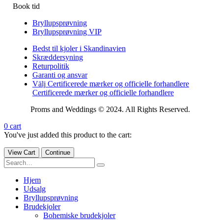
Book tid
Bryllupsprøvning
Bryllupsprøvning VIP
Bedst til kjoler i Skandinavien
Skræddersyning
Returpolitik
Garanti og ansvar
Välj Certificerede mærker og officielle forhandlere
Certificerede mærker og officielle forhandlere
Proms and Weddings © 2024. All Rights Reserved.
0
cart
You've just added this product to the cart:
View Cart
Continue
Hjem
Udsalg
Bryllupsprøvning
Brudekjoler
Bohemiske brudekjoler