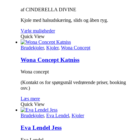
af CINDERELLA DIVINE
Kjole med halsudskæring, slids og åben ryg.
Dette
Vælg muligheder
vare
Quick View
har
flere
Brudekjoler
,
Kjoler
,
Wona Concept
varianter.
Mulighederne
Wona Concept Katniss
kan
vælges
Wona concept
på
varesiden
(Kontakt os for spørgsmål vedrørende priser, booking
osv.)
Læs mere
Quick View
Brudekjoler
,
Eva Lendel
,
Kjoler
Eva Lendel Jess
Eva Lendel