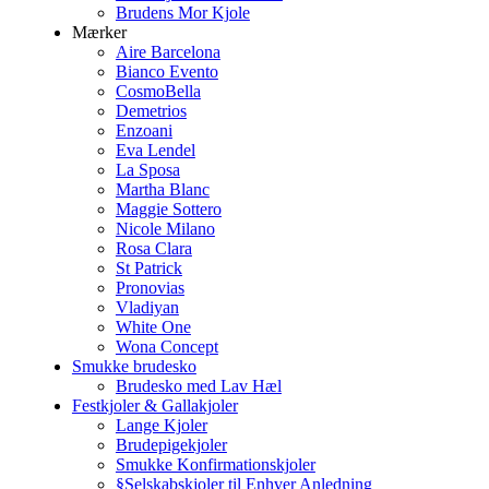
Brudens Mor Kjole
Mærker
Aire Barcelona
Bianco Evento
CosmoBella
Demetrios
Enzoani
Eva Lendel
La Sposa
Martha Blanc
Maggie Sottero
Nicole Milano
Rosa Clara
St Patrick
Pronovias
Vladiyan
White One
Wona Concept
Smukke brudesko
Brudesko med Lav Hæl
Festkjoler & Gallakjoler
Lange Kjoler
Brudepigekjoler
Smukke Konfirmationskjoler
§Selskabskjoler til Enhver Anledning