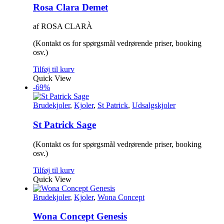
Rosa Clara Demet
af ROSA CLARÀ
(Kontakt os for spørgsmål vedrørende priser, booking
osv.)
Tilføj til kurv
Quick View
-69%
Brudekjoler
,
Kjoler
,
St Patrick
,
Udsalgskjoler
St Patrick Sage
(Kontakt os for spørgsmål vedrørende priser, booking
osv.)
Tilføj til kurv
Quick View
Brudekjoler
,
Kjoler
,
Wona Concept
Wona Concept Genesis