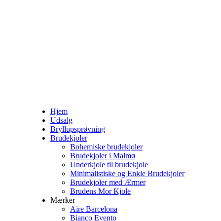
Hjem
Udsalg
Bryllupsprøvning
Brudekjoler
Bohemiske brudekjoler
Brudekjoler i Malmø
Underkjole til brudekjole
Minimalistiske og Enkle Brudekjoler
Brudekjoler med Ærmer
Brudens Mor Kjole
Mærker
Aire Barcelona
Bianco Evento