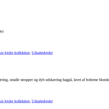
le)
ize kjoler kollektion
,
Udsalgskjoler
ing, smalle stropper og dyb udskæring bagpå, lavet af boheme blonde
ize kjoler kollektion
,
Udsalgskjoler