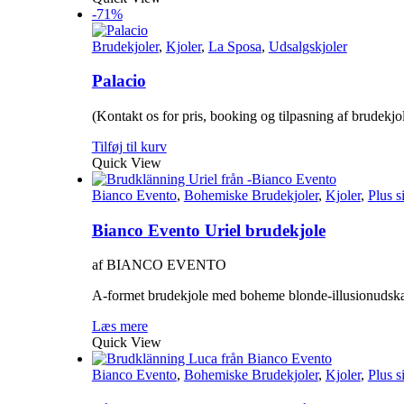
-71%
Brudekjoler
,
Kjoler
,
La Sposa
,
Udsalgskjoler
Palacio
(Kontakt os for pris, booking og tilpasning af brudekjo
Tilføj til kurv
Quick View
Bianco Evento
,
Bohemiske Brudekjoler
,
Kjoler
,
Plus s
Bianco Evento Uriel brudekjole
af BIANCO EVENTO
A-formet brudekjole med boheme blonde-illusionudskær
Læs mere
Quick View
Bianco Evento
,
Bohemiske Brudekjoler
,
Kjoler
,
Plus s