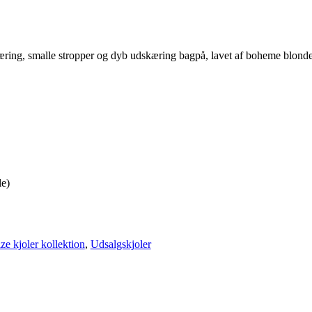
ing, smalle stropper og dyb udskæring bagpå, lavet af boheme blonde
le)
ize kjoler kollektion
,
Udsalgskjoler