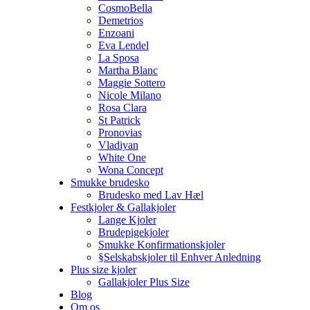
CosmoBella
Demetrios
Enzoani
Eva Lendel
La Sposa
Martha Blanc
Maggie Sottero
Nicole Milano
Rosa Clara
St Patrick
Pronovias
Vladiyan
White One
Wona Concept
Smukke brudesko
Brudesko med Lav Hæl
Festkjoler & Gallakjoler
Lange Kjoler
Brudepigekjoler
Smukke Konfirmationskjoler
§Selskabskjoler til Enhver Anledning
Plus size kjoler
Gallakjoler Plus Size
Blog
Om os