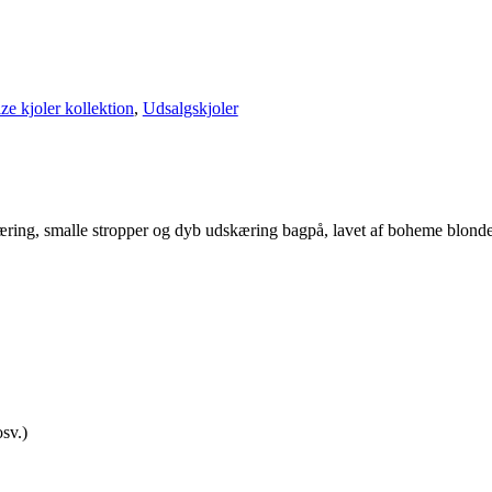
ize kjoler kollektion
,
Udsalgskjoler
ing, smalle stropper og dyb udskæring bagpå, lavet af boheme blonde
sv.)