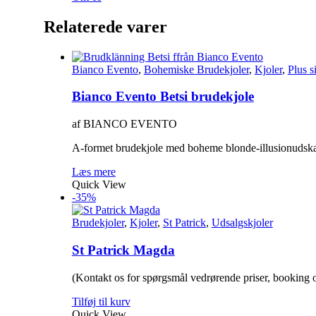
Relaterede varer
Bianco Evento
,
Bohemiske Brudekjoler
,
Kjoler
,
Plus s
Bianco Evento Betsi brudekjole
af BIANCO EVENTO
A-formet brudekjole med boheme blonde-illusionudskær
Læs mere
Quick View
-35%
Brudekjoler
,
Kjoler
,
St Patrick
,
Udsalgskjoler
St Patrick Magda
(Kontakt os for spørgsmål vedrørende priser, booking o
Tilføj til kurv
Quick View