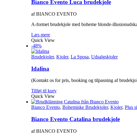
Bianco Evento Luca brudekjole
af BIANCO EVENTO
A-formet brudekjole med boheme blonde-illusionudskær
Læs mere
Quick View
-48%
Brudekjoler
,
Kjoler
,
La Sposa
,
Udsalgskjoler
Idalina
(Kontakt os for pris, booking og tilpasning af brudekjo
Tilføj til kurv
Quick View
Bianco Evento
,
Bohemiske Brudekjoler
,
Kjoler
,
Plus s
Bianco Evento Catalina brudekjole
af BIANCO EVENTO