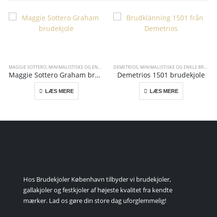
MAGGIE SOTTERO
,
MINIMALISTISKE OG ENKLE BRUDEKJOLER
DEMETRIOS
,
MINIMALISTISKE OG ENKLE BRUDEKJOLER
Maggie Sottero Graham brudekjole
Demetrios 1501 brudekjole
LÆS MERE
LÆS MERE
Hos Brudekjoler København tilbyder vi brudekjoler,
gallakjoler og festkjoler af højeste kvalitet fra kendte
mærker. Lad os gøre din store dag uforglemmelig!