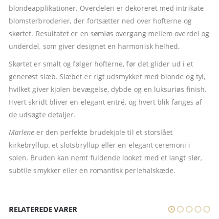
blondeapplikationer. Overdelen er dekoreret med intrikate
blomsterbroderier, der fortsætter ned over hofterne og
skørtet. Resultatet er en sømløs overgang mellem overdel og
underdel, som giver designet en harmonisk helhed.
Skørtet er smalt og følger hofterne, før det glider ud i et
generøst slæb. Slæbet er rigt udsmykket med blonde og tyl,
hvilket giver kjolen bevægelse, dybde og en luksuriøs finish.
Hvert skridt bliver en elegant entré, og hvert blik fanges af
de udsøgte detaljer.
Marlene
er den perfekte brudekjole til et storslået
kirkebryllup, et slotsbryllup eller en elegant ceremoni i
solen. Bruden kan nemt fuldende looket med et langt slør,
subtile smykker eller en romantisk perlehalskæde.
RELATEREDE VARER