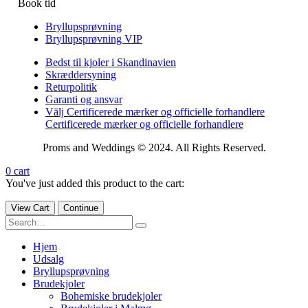
Book tid
Bryllupsprøvning
Bryllupsprøvning VIP
Bedst til kjoler i Skandinavien
Skræddersyning
Returpolitik
Garanti og ansvar
Välj Certificerede mærker og officielle forhandlere
Certificerede mærker og officielle forhandlere
Proms and Weddings © 2024. All Rights Reserved.
0
cart
You've just added this product to the cart:
View Cart
Continue
Hjem
Udsalg
Bryllupsprøvning
Brudekjoler
Bohemiske brudekjoler