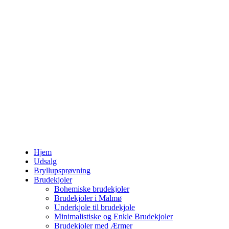
Hjem
Udsalg
Bryllupsprøvning
Brudekjoler
Bohemiske brudekjoler
Brudekjoler i Malmø
Underkjole til brudekjole
Minimalistiske og Enkle Brudekjoler
Brudekjoler med Ærmer