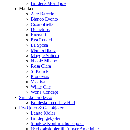
Brudens Mor Kjole
Mærker
Aire Barcelona
Bianco Evento
CosmoBella
Demetrios
Enzoani
Eva Lendel
La Sposa
Martha Blanc
Maggie Sottero
Nicole Milano
Rosa Clara
St Patrick
Pronovias
Vladiyan
White One
Wona Concept
Smukke brudesko
Brudesko med Lav Hæl
Festkjoler & Gallakjoler
Lange Kjoler
Brudepigekjoler
Smukke Konfirmationskjoler
§Selskabskjoler til Enhver Anledning