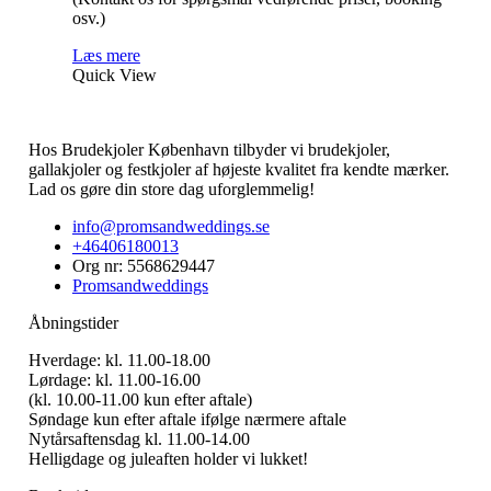
osv.)
Læs mere
Quick View
Hos Brudekjoler København tilbyder vi brudekjoler,
gallakjoler og festkjoler af højeste kvalitet fra kendte mærker.
Lad os gøre din store dag uforglemmelig!
info@promsandweddings.se
+46406180013
Org nr: 5568629447
Promsandweddings
Åbningstider
Hverdage: kl. 11.00-18.00
Lørdage: kl. 11.00-16.00
(kl. 10.00-11.00 kun efter aftale)
Søndage kun efter aftale ifølge nærmere aftale
Nytårsaftensdag kl. 11.00-14.00
Helligdage og juleaften holder vi lukket!