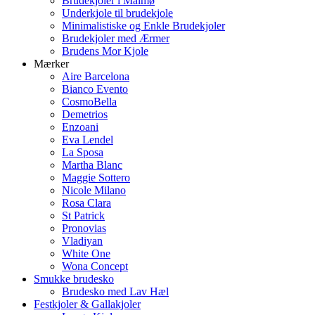
Brudekjoler i Malmø
Underkjole til brudekjole
Minimalistiske og Enkle Brudekjoler
Brudekjoler med Ærmer
Brudens Mor Kjole
Mærker
Aire Barcelona
Bianco Evento
CosmoBella
Demetrios
Enzoani
Eva Lendel
La Sposa
Martha Blanc
Maggie Sottero
Nicole Milano
Rosa Clara
St Patrick
Pronovias
Vladiyan
White One
Wona Concept
Smukke brudesko
Brudesko med Lav Hæl
Festkjoler & Gallakjoler