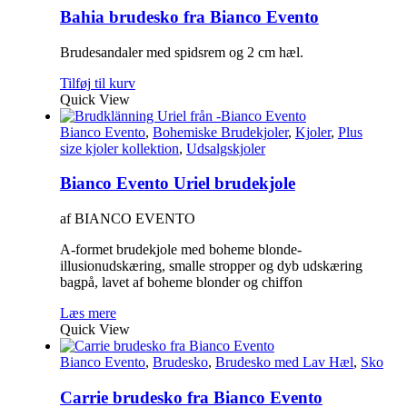
Bahia brudesko fra Bianco Evento
Brudesandaler med spidsrem og 2 cm hæl.
Tilføj til kurv
Quick View
Bianco Evento
,
Bohemiske Brudekjoler
,
Kjoler
,
Plus
size kjoler kollektion
,
Udsalgskjoler
Bianco Evento Uriel brudekjole
af BIANCO EVENTO
A-formet brudekjole med boheme blonde-
illusionudskæring, smalle stropper og dyb udskæring
bagpå, lavet af boheme blonder og chiffon
Læs mere
Quick View
Bianco Evento
,
Brudesko
,
Brudesko med Lav Hæl
,
Sko
Carrie brudesko fra Bianco Evento