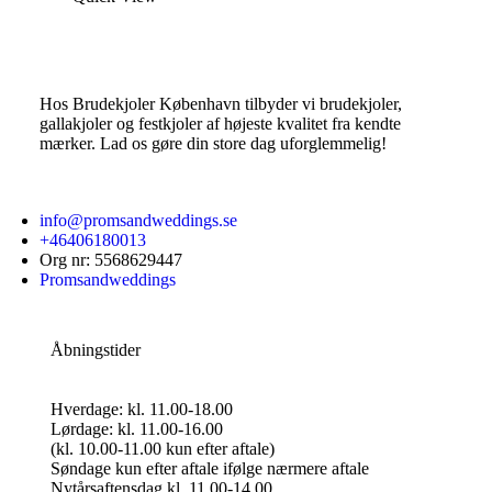
Hos Brudekjoler København tilbyder vi brudekjoler,
gallakjoler og festkjoler af højeste kvalitet fra kendte
mærker. Lad os gøre din store dag uforglemmelig!
info@promsandweddings.se
+46406180013
Org nr: 5568629447
Promsandweddings
Åbningstider
Hverdage: kl. 11.00-18.00
Lørdage: kl. 11.00-16.00
(kl. 10.00-11.00 kun efter aftale)
Søndage kun efter aftale ifølge nærmere aftale
Nytårsaftensdag kl. 11.00-14.00