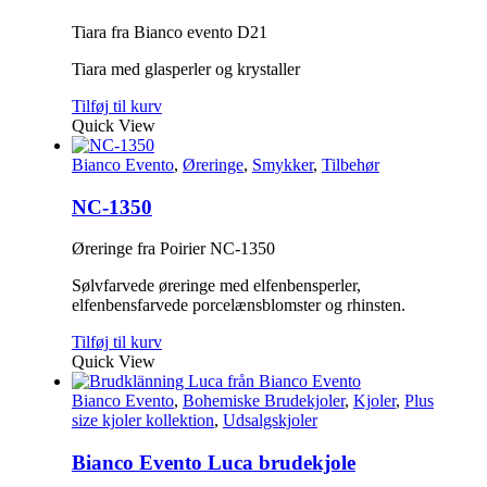
Tiara fra Bianco evento D21
Tiara med glasperler og krystaller
Tilføj til kurv
Quick View
Bianco Evento
,
Øreringe
,
Smykker
,
Tilbehør
NC-1350
Øreringe fra Poirier NC-1350
Sølvfarvede øreringe med elfenbensperler,
elfenbensfarvede porcelænsblomster og rhinsten.
Tilføj til kurv
Quick View
Bianco Evento
,
Bohemiske Brudekjoler
,
Kjoler
,
Plus
size kjoler kollektion
,
Udsalgskjoler
Bianco Evento Luca brudekjole