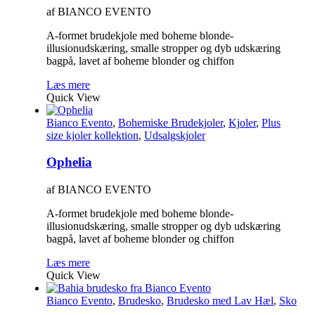
af BIANCO EVENTO
A-formet brudekjole med boheme blonde-
illusionudskæring, smalle stropper og dyb udskæring
bagpå, lavet af boheme blonder og chiffon
Læs mere
Quick View
Bianco Evento
,
Bohemiske Brudekjoler
,
Kjoler
,
Plus
size kjoler kollektion
,
Udsalgskjoler
Ophelia
af BIANCO EVENTO
A-formet brudekjole med boheme blonde-
illusionudskæring, smalle stropper og dyb udskæring
bagpå, lavet af boheme blonder og chiffon
Læs mere
Quick View
Bianco Evento
,
Brudesko
,
Brudesko med Lav Hæl
,
Sko