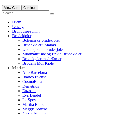
View Cart
Continue
Hjem
Udsalg
Bryllupsprøvning
Brudekjoler
Bohemiske brudekjoler
Brudekjoler i Malmø
Underkjole til brudekjole
Minimalistiske og Enkle Brudekjoler
Brudekjoler med Ærmer
Brudens Mor Kjole
Mærker
Aire Barcelona
Bianco Evento
CosmoBella
Demetrios
Enzoani
Eva Lendel
La Sposa
Martha Blanc
Maggie Sottero
Nicole Milano