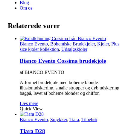
Blog
Om os
Relaterede varer
Bianco Evento
,
Bohemiske Brudekjoler
,
Kjoler
,
Plus
size kjoler kollektion
,
Udsalgskjoler
Bianco Evento Cossima brudekjole
af BIANCO EVENTO
A-formet brudekjole med boheme blonde-
illusionudskæring, smalle stropper og dyb udskæring
bagpå, lavet af boheme blonder og chiffon
Læs mere
Quick View
Bianco Evento
,
Smykker
,
Tiara
,
Tilbehør
Tiara D28