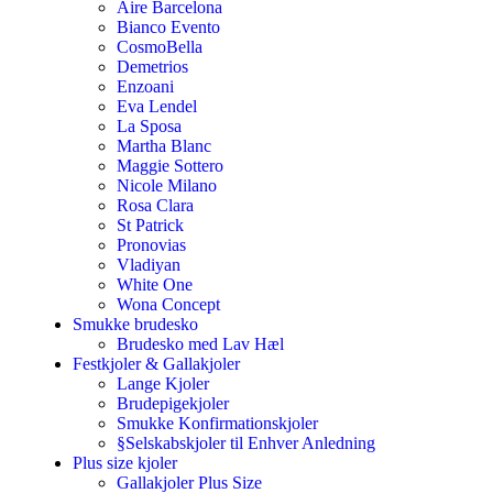
Aire Barcelona
Bianco Evento
CosmoBella
Demetrios
Enzoani
Eva Lendel
La Sposa
Martha Blanc
Maggie Sottero
Nicole Milano
Rosa Clara
St Patrick
Pronovias
Vladiyan
White One
Wona Concept
Smukke brudesko
Brudesko med Lav Hæl
Festkjoler & Gallakjoler
Lange Kjoler
Brudepigekjoler
Smukke Konfirmationskjoler
§Selskabskjoler til Enhver Anledning
Plus size kjoler
Gallakjoler Plus Size