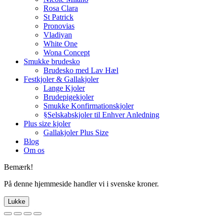
Rosa Clara
St Patrick
Pronovias
Vladiyan
White One
Wona Concept
Smukke brudesko
Brudesko med Lav Hæl
Festkjoler & Gallakjoler
Lange Kjoler
Brudepigekjoler
Smukke Konfirmationskjoler
§Selskabskjoler til Enhver Anledning
Plus size kjoler
Gallakjoler Plus Size
Blog
Om os
Bemærk!
På denne hjemmeside handler vi i svenske kroner.
Lukke