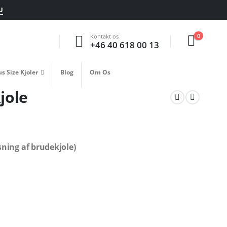
U
0
Kontakt os
+46 40 618 00 13
us Size Kjoler
Blog
Om Os
jole
sning af brudekjole)