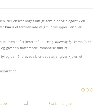
n, der ønsker noget luftigt, feminint og elegant – en
ver
Enola
et fortryllende valg til bryllupper i enhver
suel men sofistikeret måde. Det
gennemsigtige korsetliv
er
og giver en flatterende, romantisk silhuet.
tyl og de håndlavede blondedetaljer giver kjolen et
nspiration.