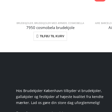
BRUDEKJOLER
,
BRUDEKJOLER MED ÆRMER
,
COSMOBELLA
AIRE BARCEL
7950 cosmobela brudekjole
A
TILFØJ TIL KURV
LER
Hos Brudekjoler København tilbyder vi brudekjoler,
gallakjoler og festkjoler af højeste kvalitet fra kendte
mærker. Lad os gøre din store dag uforglemmelig!