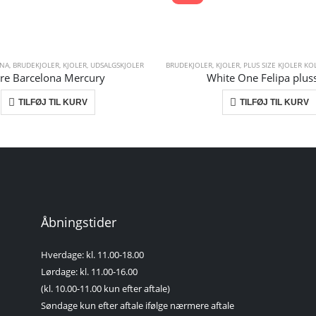
ONA
,
BRUDEKJOLER
,
KJOLER
,
UDSALGSKJOLER
BRUDEKJOLER
,
KJOLER
,
PLUS SIZE KJOLER K
ire Barcelona Mercury
White One Felipa plus
TILFØJ TIL KURV
TILFØJ TIL KURV
Åbningstider
Hverdage: kl. 11.00-18.00
Lørdage: kl. 11.00-16.00
(kl. 10.00-11.00 kun efter aftale)
Søndage kun efter aftale ifølge nærmere aftale