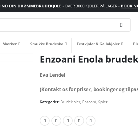
FIND DIN DRØMMEBRUDEKJOLE
- OVER 3000 KJOLER PÅ LAGER -
BOOK N
Mærker
Smukke Brudesko
Festkjoler & Gallakjoler
Pl
Enzoani Enola brudek
Eva Lendel
(Kontakt os for priser, bookinger og tilpa
Kategorier:
Brudekjoler
,
Enzoani
,
Kjoler