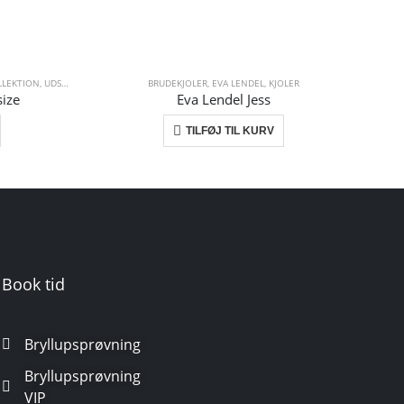
OLLEKTION
,
UDSALGSKJOLER
,
WHITE ONE
BRUDEKJOLER
,
EVA LENDEL
,
KJOLER
size
Eva Lendel Jess
TILFØJ TIL KURV
Book tid
Bryllupsprøvning
Bryllupsprøvning
VIP