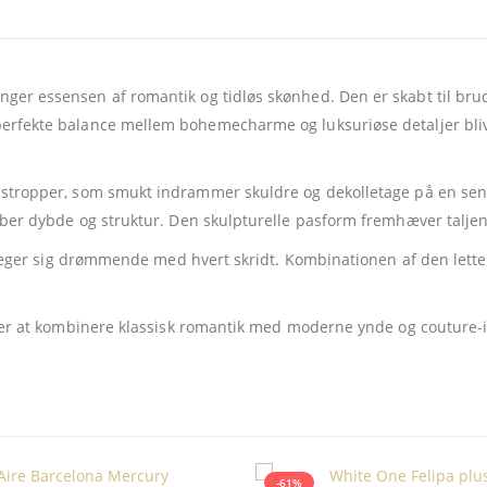
er essensen af romantik og tidløs skønhed. Den er skabt til brude
perfekte balance mellem bohemecharme og luksuriøse detaljer bli
stropper, som smukt indrammer skuldre og dekolletage på en sen
aber dybde og struktur. Den skulpturelle pasform fremhæver taljen 
væger sig drømmende med hvert skridt. Kombinationen af den lette 
sker at kombinere klassisk romantik med moderne ynde og couture-i
-61%