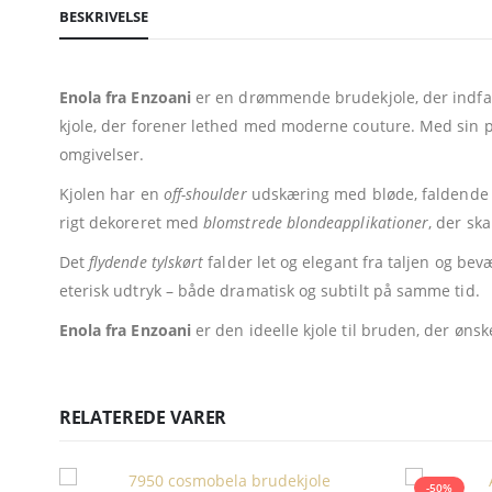
BESKRIVELSE
Enola fra Enzoani
er en drømmende brudekjole, der indfang
kjole, der forener lethed med moderne couture. Med sin 
omgivelser.
Kjolen har en
off-shoulder
udskæring med bløde, faldende 
rigt dekoreret med
blomstrede blondeapplikationer
, der sk
Det
flydende tylskørt
falder let og elegant fra taljen og be
eterisk udtryk – både dramatisk og subtilt på samme tid.
Enola fra Enzoani
er den ideelle kjole til bruden, der øn
RELATEREDE VARER
-50%