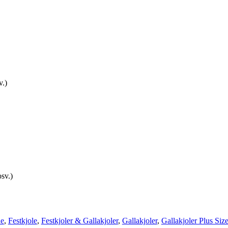
v.)
sv.)
ne
,
Festkjole
,
Festkjoler & Gallakjoler
,
Gallakjoler
,
Gallakjoler Plus Siz