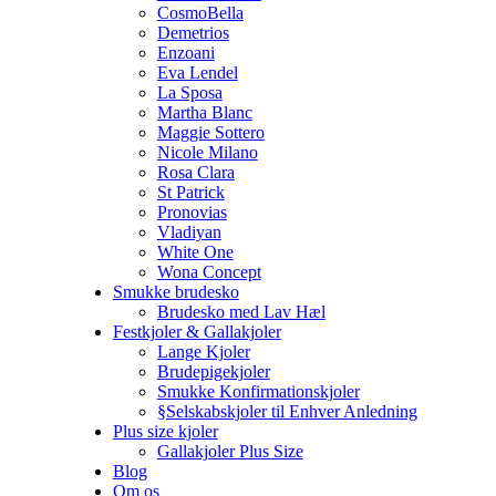
CosmoBella
Demetrios
Enzoani
Eva Lendel
La Sposa
Martha Blanc
Maggie Sottero
Nicole Milano
Rosa Clara
St Patrick
Pronovias
Vladiyan
White One
Wona Concept
Smukke brudesko
Brudesko med Lav Hæl
Festkjoler & Gallakjoler
Lange Kjoler
Brudepigekjoler
Smukke Konfirmationskjoler
§Selskabskjoler til Enhver Anledning
Plus size kjoler
Gallakjoler Plus Size
Blog
Om os