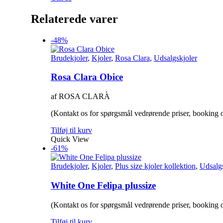
Relaterede varer
-48%
Brudekjoler
,
Kjoler
,
Rosa Clara
,
Udsalgskjoler
Rosa Clara Obice
af ROSA CLARÀ
(Kontakt os for spørgsmål vedrørende priser, booking o
Tilføj til kurv
Quick View
-61%
Brudekjoler
,
Kjoler
,
Plus size kjoler kollektion
,
Udsalgs
White One Felipa plussize
(Kontakt os for spørgsmål vedrørende priser, booking o
Tilføj til kurv