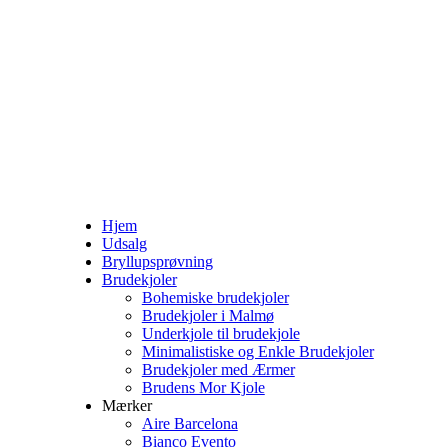
Hjem
Udsalg
Bryllupsprøvning
Brudekjoler
Bohemiske brudekjoler
Brudekjoler i Malmø
Underkjole til brudekjole
Minimalistiske og Enkle Brudekjoler
Brudekjoler med Ærmer
Brudens Mor Kjole
Mærker
Aire Barcelona
Bianco Evento