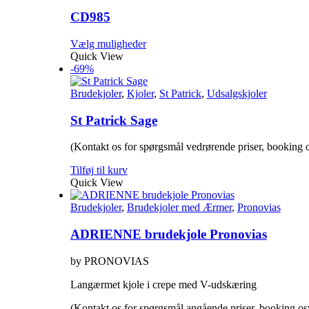
CD985
Dette
Vælg muligheder
vare
Quick View
har
-69%
flere
varianter.
Brudekjoler
,
Kjoler
,
St Patrick
,
Udsalgskjoler
Mulighederne
kan
St Patrick Sage
vælges
på
(Kontakt os for spørgsmål vedrørende priser, booking o
varesiden
Tilføj til kurv
Quick View
Brudekjoler
,
Brudekjoler med Ærmer
,
Pronovias
ADRIENNE brudekjole Pronovias
by PRONOVIAS
Langærmet kjole i crepe med V-udskæring
(Kontakt os for spørgsmål angående priser, booking os