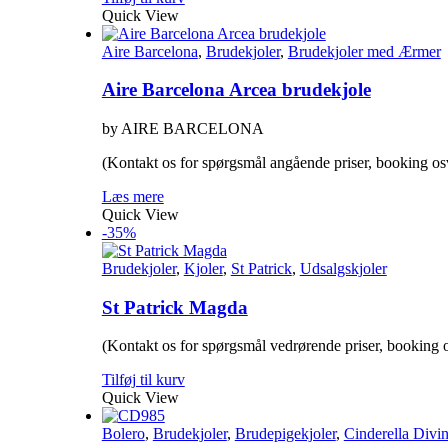
Quick View
Aire Barcelona
,
Brudekjoler
,
Brudekjoler med Ærmer
Aire Barcelona Arcea brudekjole
by AIRE BARCELONA
(Kontakt os for spørgsmål angående priser, booking os
Læs mere
Quick View
-35%
Brudekjoler
,
Kjoler
,
St Patrick
,
Udsalgskjoler
St Patrick Magda
(Kontakt os for spørgsmål vedrørende priser, booking o
Tilføj til kurv
Quick View
Bolero
,
Brudekjoler
,
Brudepigekjoler
,
Cinderella Divi