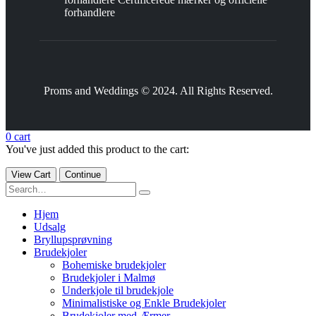
forhandlere
Proms and Weddings © 2024. All Rights Reserved.
0
cart
You've just added this product to the cart:
View Cart
Continue
Hjem
Udsalg
Bryllupsprøvning
Brudekjoler
Bohemiske brudekjoler
Brudekjoler i Malmø
Underkjole til brudekjole
Minimalistiske og Enkle Brudekjoler
Brudekjoler med Ærmer