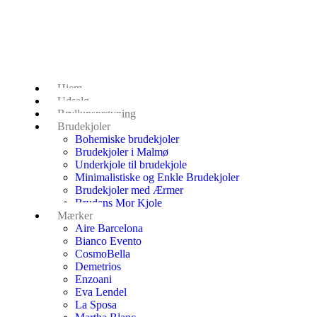
Hjem
Udsalg
Bryllupsprøvning
Brudekjoler
Bohemiske brudekjoler
Brudekjoler i Malmø
Underkjole til brudekjole
Minimalistiske og Enkle Brudekjoler
Brudekjoler med Ærmer
Brudens Mor Kjole
Mærker
Aire Barcelona
Bianco Evento
CosmoBella
Demetrios
Enzoani
Eva Lendel
La Sposa