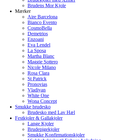
Brudens Mor Kjole
Mærker
Aire Barcelona
Bianco Evento
CosmoBella
Demetrios
Enzoani
Eva Lendel
La Sposa
Martha Blanc
Maggie Sottero
Nicole Milano
Rosa Clara
St Patrick
Pronovias
Vladiyan
White One
Wona Concept
Smukke brudesko
Brudesko med Lav Hæl
Festkjoler & Gallakjoler
Lange Kjoler
Brudepigekjoler
Smukke Konfirmationskjoler