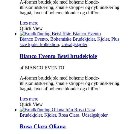
A-formet brudekjole med boheme blonde-
illusionudskæring, smalle stropper og dyb udskæring
bagpå, lavet af boheme blonder og chiffon
Læs mere
Quick View
Bianco Evento
,
Bohemiske Brudekjoler
,
Kjoler
,
Plus
size kjoler kollektion
,
Udsalgskjoler
Bianco Evento Betsi brudekjole
af BIANCO EVENTO
A-formet brudekjole med boheme blonde-
illusionudskæring, smalle stropper og dyb udskæring
bagpå, lavet af boheme blonder og chiffon
Læs mere
Quick View
Brudekjoler
,
Kjoler
,
Rosa Clara
,
Udsalgskjoler
Rosa Clara Oliana