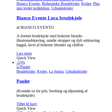
Bianco Evento
,
Bohemiske Brudekjoler
,
Kjoler
,
Plus
size kjoler kollektion
,
Udsalgskjoler
Bianco Evento Luca brudekjole
af BIANCO EVENTO
A-formet brudekjole med boheme blonde-
illusionudskæring, smalle stropper og dyb udskæring
bagpå, lavet af boheme blonder og chiffon
Læs mere
Quick View
-53%
Brudekjoler
,
Kjoler
,
La Sposa
,
Udsalgskjoler
Paulet
(Kontakt os for pris, booking og tilpasning af
brudekjole)
Tilføj til kurv
Quick View