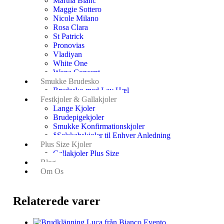
Martha Blanc
Maggie Sottero
Nicole Milano
Rosa Clara
St Patrick
Pronovias
Vladiyan
White One
Wona Concept
Smukke Brudesko
Brudesko med Lav Hæl
Festkjoler & Gallakjoler
Lange Kjoler
Brudepigekjoler
Smukke Konfirmationskjoler
§Selskabskjoler til Enhver Anledning
Plus Size Kjoler
Gallakjoler Plus Size
Blog
Om Os
Relaterede varer