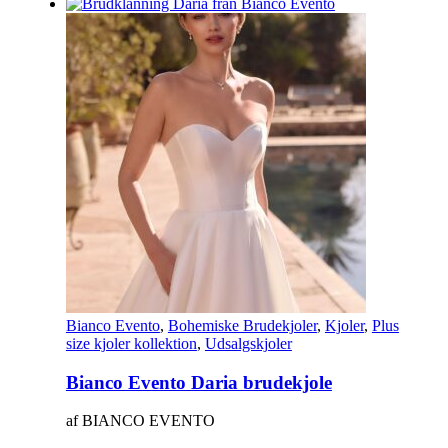
Bianco Evento
,
Bohemiske Brudekjoler
,
Kjoler
,
Plus
size kjoler kollektion
,
Udsalgskjoler
Bianco Evento Daria brudekjole
af BIANCO EVENTO