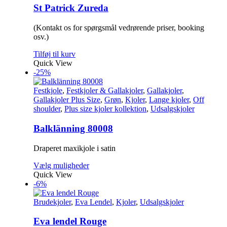
St Patrick Zureda
(Kontakt os for spørgsmål vedrørende priser, booking
osv.)
Tilføj til kurv
Quick View
-25%
Festkjole
,
Festkjoler & Gallakjoler
,
Gallakjoler
,
Gallakjoler Plus Size
,
Grøn
,
Kjoler
,
Lange kjoler
,
Off
shoulder
,
Plus size kjoler kollektion
,
Udsalgskjoler
Balklänning 80008
Draperet maxikjole i satin
Vælg muligheder
Quick View
-6%
Brudekjoler
,
Eva Lendel
,
Kjoler
,
Udsalgskjoler
Eva lendel Rouge