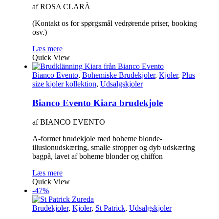
af ROSA CLARÀ
(Kontakt os for spørgsmål vedrørende priser, booking
osv.)
Læs mere
Quick View
Bianco Evento
,
Bohemiske Brudekjoler
,
Kjoler
,
Plus
size kjoler kollektion
,
Udsalgskjoler
Bianco Evento Kiara brudekjole
af BIANCO EVENTO
A-formet brudekjole med boheme blonde-
illusionudskæring, smalle stropper og dyb udskæring
bagpå, lavet af boheme blonder og chiffon
Læs mere
Quick View
-47%
Brudekjoler
,
Kjoler
,
St Patrick
,
Udsalgskjoler