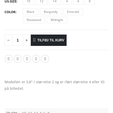
US-SIZE
10
12
14
4
6
8
COLOR
Black
Burgundy
Emerald
Rosewood
Midnight
TILFØJ TIL KURV
Modellen er 5,8″ / størrelse 2 og er iført størrelse 4 eller XS
på billedet.
Us-size