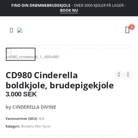
FIND DIN DRØMMEBRUDEKJOLE
- OVER 3000 KJOLER PÅ LAGER -
BOOK NU
0
CD980 Cinderella
boldkjole, brudepigekjole
3.000
SEK
by CINDERELLA DIVINE
Varenummer (SKU):
N/A
Kategori:
Brudens Mor Kjole