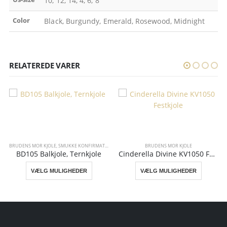
10, 12, 14, 4, 6, 8
Color
Black, Burgundy, Emerald, Rosewood, Midnight
RELATEREDE VARER
BRUDENS MOR KJOLE
,
SMUKKE KONFIRMATIONSKJOLER
BRUDENS MOR KJOLE
BD105 Balkjole, Ternkjole
Cinderella Divine KV1050 Festkjole
VÆLG MULIGHEDER
VÆLG MULIGHEDER