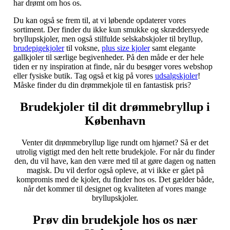
har drømt om hos os.
Du kan også se frem til, at vi løbende opdaterer vores
sortiment. Der finder du ikke kun smukke og skræddersyede
bryllupskjoler, men også stilfulde selskabskjoler til bryllup,
brudepigekjoler
til voksne,
plus size kjoler
samt elegante
gallkjoler til særlige begivenheder. På den måde er der hele
tiden er ny inspiration at finde, når du besøger vores webshop
eller fysiske butik. Tag også et kig på vores
udsalgskjoler
!
Måske finder du din drømmekjole til en fantastisk pris?
Brudekjoler til dit drømmebryllup i
København
Venter dit drømmebryllup lige rundt om hjørnet? Så er det
utrolig vigtigt med den helt rette brudekjole. For når du finder
den, du vil have, kan den være med til at gøre dagen og natten
magisk. Du vil derfor også opleve, at vi ikke er gået på
kompromis med de kjoler, du finder hos os. Det gælder både,
når det kommer til designet og kvaliteten af vores mange
bryllupskjoler.
Prøv din brudekjole hos os nær