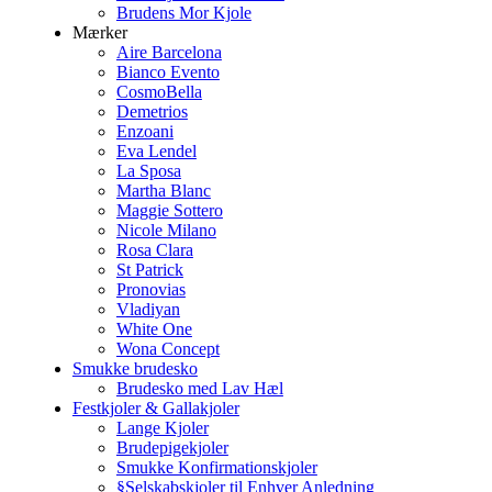
Brudens Mor Kjole
Mærker
Aire Barcelona
Bianco Evento
CosmoBella
Demetrios
Enzoani
Eva Lendel
La Sposa
Martha Blanc
Maggie Sottero
Nicole Milano
Rosa Clara
St Patrick
Pronovias
Vladiyan
White One
Wona Concept
Smukke brudesko
Brudesko med Lav Hæl
Festkjoler & Gallakjoler
Lange Kjoler
Brudepigekjoler
Smukke Konfirmationskjoler
§Selskabskjoler til Enhver Anledning