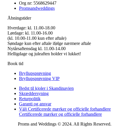
Org nr: 5568629447
Promsandweddings
Åbningstider
Hverdage: kl. 11.00-18.00
Lørdage: kl. 11.00-16.00
(kl. 10.00-11.00 kun efter aftale)
Søndage kun efter aftale ifølge nærmere aftale
Nytårsaftensdag kl. 11.00-14.00
Helligdage og juleaften holder vi lukket!
Book tid
Bryllupsprøvning
Bryllupsprøvning VIP
Bedst til kjoler i Skandinavien
Skræddersyning
Returpolitik
Garanti og ansvar
Välj Certificerede mærker og officielle forhandlere
Certificerede mærker og officielle forhandlere
Proms and Weddings © 2024. All Rights Reserved.