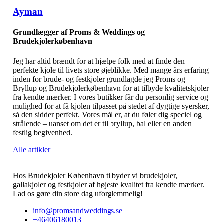
Ayman
Grundlægger af Proms & Weddings og
Brudekjolerkøbenhavn
Jeg har altid brændt for at hjælpe folk med at finde den
perfekte kjole til livets store øjeblikke. Med mange års erfaring
inden for brude- og festkjoler grundlagde jeg Proms og
Bryllup og Brudekjolerkøbenhavn for at tilbyde kvalitetskjoler
fra kendte mærker. I vores butikker får du personlig service og
mulighed for at få kjolen tilpasset på stedet af dygtige syersker,
så den sidder perfekt. Vores mål er, at du føler dig speciel og
strålende – uanset om det er til bryllup, bal eller en anden
festlig begivenhed.
Alle artikler
Hos Brudekjoler København tilbyder vi brudekjoler,
gallakjoler og festkjoler af højeste kvalitet fra kendte mærker.
Lad os gøre din store dag uforglemmelig!
info@promsandweddings.se
+46406180013