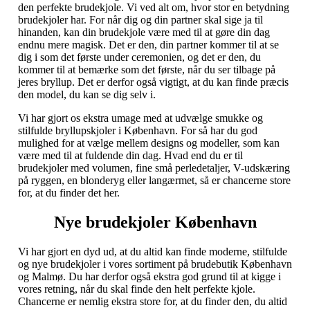
den perfekte brudekjole. Vi ved alt om, hvor stor en betydning
brudekjoler har. For når dig og din partner skal sige ja til
hinanden, kan din brudekjole være med til at gøre din dag
endnu mere magisk. Det er den, din partner kommer til at se
dig i som det første under ceremonien, og det er den, du
kommer til at bemærke som det første, når du ser tilbage på
jeres bryllup. Det er derfor også vigtigt, at du kan finde præcis
den model, du kan se dig selv i.
Vi har gjort os ekstra umage med at udvælge smukke og
stilfulde bryllupskjoler i København. For så har du god
mulighed for at vælge mellem designs og modeller, som kan
være med til at fuldende din dag. Hvad end du er til
brudekjoler med volumen, fine små perledetaljer, V-udskæring
på ryggen, en blonderyg eller langærmet, så er chancerne store
for, at du finder det her.
Nye brudekjoler København
Vi har gjort en dyd ud, at du altid kan finde moderne, stilfulde
og nye brudekjoler i vores sortiment på brudebutik København
og Malmø. Du har derfor også ekstra god grund til at kigge i
vores retning, når du skal finde den helt perfekte kjole.
Chancerne er nemlig ekstra store for, at du finder den, du altid