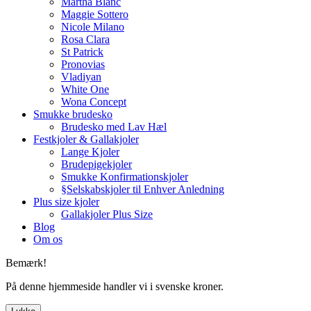
Martha Blanc
Maggie Sottero
Nicole Milano
Rosa Clara
St Patrick
Pronovias
Vladiyan
White One
Wona Concept
Smukke brudesko
Brudesko med Lav Hæl
Festkjoler & Gallakjoler
Lange Kjoler
Brudepigekjoler
Smukke Konfirmationskjoler
§Selskabskjoler til Enhver Anledning
Plus size kjoler
Gallakjoler Plus Size
Blog
Om os
Bemærk!
På denne hjemmeside handler vi i svenske kroner.