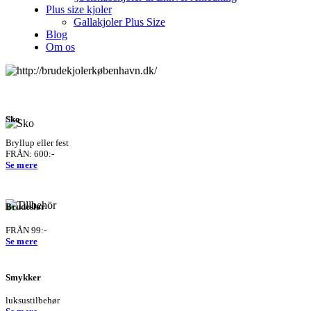
Plus size kjoler
Gallakjoler Plus Size
Blog
Om os
Sko
Bryllup eller fest
FRÅN: 600:-
Se mere
Brudeslør
FRÅN 99:-
Se mere
Smykker
luksustilbehør