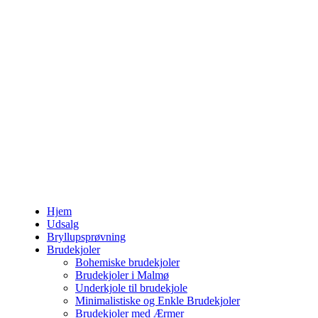
Hjem
Udsalg
Bryllupsprøvning
Brudekjoler
Bohemiske brudekjoler
Brudekjoler i Malmø
Underkjole til brudekjole
Minimalistiske og Enkle Brudekjoler
Brudekjoler med Ærmer