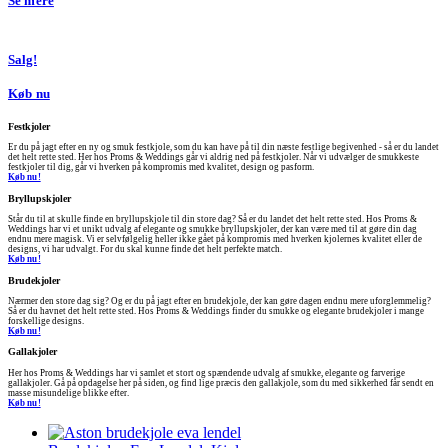
Se mere
Salg!
Køb nu
Festkjoler
Er du på jagt efter en ny og smuk festkjole, som du kan have på til din næste festlige begivenhed - så er du landet
det helt rette sted. Her hos Proms & Weddings går vi aldrig ned på festkjoler. Når vi udvælger de smukkeste
festkjoler til dig, går vi hverken på kompromis med kvalitet, design og pasform.
Køb nu!
Bryllupskjoler
Står du til at skulle finde en bryllupskjole til din store dag? Så er du landet det helt rette sted. Hos Proms &
Weddings har vi et unikt udvalg af elegante og smukke bryllupskjoler, der kan være med til at gøre din dag
endnu mere magisk. Vi er selvfølgelig heller ikke gået på kompromis med hverken kjolernes kvalitet eller de
designs, vi har udvalgt. For du skal kunne finde det helt perfekte match.
Køb nu!
Brudekjoler
Nærmer den store dag sig? Og er du på jagt efter en brudekjole, der kan gøre dagen endnu mere uforglemmelig?
Så er du havnet det helt rette sted. Hos Proms & Weddings finder du smukke og elegante brudekjoler i mange
forskellige designs.
Køb nu!
Gallakjoler
Her hos Proms & Weddings har vi samlet et stort og spændende udvalg af smukke, elegante og farverige
gallakjoler. Gå på opdagelse her på siden, og find lige præcis den gallakjole, som du med sikkerhed får sendt en
masse misundelige blikke efter.
Køb nu!