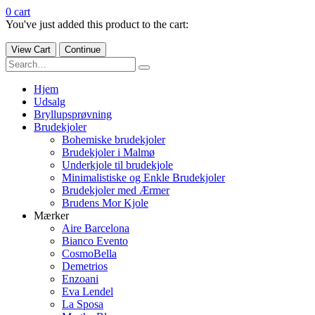
0
cart
You've just added this product to the cart:
View Cart
Continue
Hjem
Udsalg
Bryllupsprøvning
Brudekjoler
Bohemiske brudekjoler
Brudekjoler i Malmø
Underkjole til brudekjole
Minimalistiske og Enkle Brudekjoler
Brudekjoler med Ærmer
Brudens Mor Kjole
Mærker
Aire Barcelona
Bianco Evento
CosmoBella
Demetrios
Enzoani
Eva Lendel
La Sposa