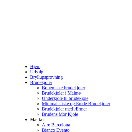
Hjem
Udsalg
Bryllupsprøvning
Brudekjoler
Bohemiske brudekjoler
Brudekjoler i Malmø
Underkjole til brudekjole
Minimalistiske og Enkle Brudekjoler
Brudekjoler med Ærmer
Brudens Mor Kjole
Mærker
Aire Barcelona
Bianco Evento