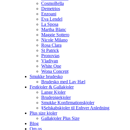
CosmoBella
Demetrios
Enzoani
Eva Lendel
La Sposa
Martha Blanc
Maggie Sottero
Nicole Milano
Rosa Clara
St Patrick
Pronovias
Vladiyan
White One
Wona Concept
Smukke brudesko
Brudesko med Lav Hæl
Festkjoler & Gallakjoler
Lange Kjoler
Brudepigekjoler
Smukke Konfirmationskjoler
§Selskabskjoler til Enhver Anledning
Plus size kjoler
Gallakjoler Plus Size
Blog
Om os