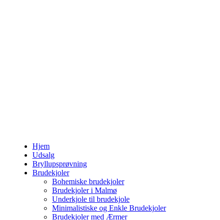
Hjem
Udsalg
Bryllupsprøvning
Brudekjoler
Bohemiske brudekjoler
Brudekjoler i Malmø
Underkjole til brudekjole
Minimalistiske og Enkle Brudekjoler
Brudekjoler med Ærmer