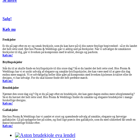
Se mere
Salg!
Køb nu
Festkjoler
Er du på jagt efter en ny og smuk festkjole, som du kan have på til din næste festlige begivenhed - så er du landet
det helt rette sted. Her hos Proms & Weddings går vi aldrig ned på festkjoler. Når vi udvælger de smukkeste
festkjoler til dig, går vi hverken på kompromis med kvalitet, design og pasform.
Køb nu!
Bryllupskjoler
Står du til at skulle finde en bryllupskjole til din store dag? Så er du landet det helt rette sted. Hos Proms &
Weddings har vi et unikt udvalg af elegante og smukke bryllupskjoler, der kan være med til at gøre din dag
endnu mere magisk. Vi er selvfølgelig heller ikke gået på kompromis med hverken kjolernes kvalitet eller de
designs, vi har udvalgt. For du skal kunne finde det helt perfekte match.
Køb nu!
Brudekjoler
Nærmer den store dag sig? Og er du på jagt efter en brudekjole, der kan gøre dagen endnu mere uforglemmelig?
Så er du havnet det helt rette sted. Hos Proms & Weddings finder du smukke og elegante brudekjoler i mange
forskellige designs.
Køb nu!
Gallakjoler
Her hos Proms & Weddings har vi samlet et stort og spændende udvalg af smukke, elegante og farverige
gallakjoler. Gå på opdagelse her på siden, og find lige præcis den gallakjole, som du med sikkerhed får sendt en
masse misundelige blikke efter.
Køb nu!