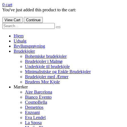
0
cart
You've just added this product to the cart:
View Cart
Continue
Hjem
Udsalg
Bryllupsprøvning
Brudekjoler
Bohemiske brudekjoler
Brudekjoler i Malmø
Underkjole til brudekjole
Minimalistiske og Enkle Brudekjoler
Brudekjoler med Ærmer
Brudens Mor Kjole
Mærker
Aire Barcelona
Bianco Evento
CosmoBella
Demetrios
Enzoani
Eva Lendel
La Sposa