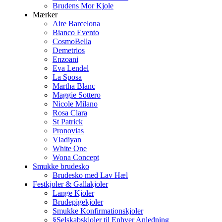
Brudens Mor Kjole
Mærker
Aire Barcelona
Bianco Evento
CosmoBella
Demetrios
Enzoani
Eva Lendel
La Sposa
Martha Blanc
Maggie Sottero
Nicole Milano
Rosa Clara
St Patrick
Pronovias
Vladiyan
White One
Wona Concept
Smukke brudesko
Brudesko med Lav Hæl
Festkjoler & Gallakjoler
Lange Kjoler
Brudepigekjoler
Smukke Konfirmationskjoler
§Selskabskjoler til Enhver Anledning