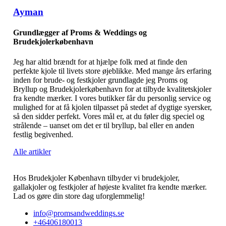
Ayman
Grundlægger af Proms & Weddings og
Brudekjolerkøbenhavn
Jeg har altid brændt for at hjælpe folk med at finde den
perfekte kjole til livets store øjeblikke. Med mange års erfaring
inden for brude- og festkjoler grundlagde jeg Proms og
Bryllup og Brudekjolerkøbenhavn for at tilbyde kvalitetskjoler
fra kendte mærker. I vores butikker får du personlig service og
mulighed for at få kjolen tilpasset på stedet af dygtige syersker,
så den sidder perfekt. Vores mål er, at du føler dig speciel og
strålende – uanset om det er til bryllup, bal eller en anden
festlig begivenhed.
Alle artikler
Hos Brudekjoler København tilbyder vi brudekjoler,
gallakjoler og festkjoler af højeste kvalitet fra kendte mærker.
Lad os gøre din store dag uforglemmelig!
info@promsandweddings.se
+46406180013