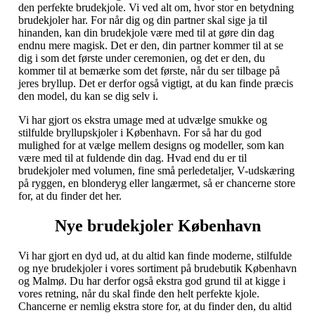
den perfekte brudekjole. Vi ved alt om, hvor stor en betydning
brudekjoler har. For når dig og din partner skal sige ja til
hinanden, kan din brudekjole være med til at gøre din dag
endnu mere magisk. Det er den, din partner kommer til at se
dig i som det første under ceremonien, og det er den, du
kommer til at bemærke som det første, når du ser tilbage på
jeres bryllup. Det er derfor også vigtigt, at du kan finde præcis
den model, du kan se dig selv i.
Vi har gjort os ekstra umage med at udvælge smukke og
stilfulde bryllupskjoler i København. For så har du god
mulighed for at vælge mellem designs og modeller, som kan
være med til at fuldende din dag. Hvad end du er til
brudekjoler med volumen, fine små perledetaljer, V-udskæring
på ryggen, en blonderyg eller langærmet, så er chancerne store
for, at du finder det her.
Nye brudekjoler København
Vi har gjort en dyd ud, at du altid kan finde moderne, stilfulde
og nye brudekjoler i vores sortiment på brudebutik København
og Malmø. Du har derfor også ekstra god grund til at kigge i
vores retning, når du skal finde den helt perfekte kjole.
Chancerne er nemlig ekstra store for, at du finder den, du altid