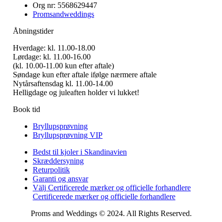
Org nr: 5568629447
Promsandweddings
Åbningstider
Hverdage: kl. 11.00-18.00
Lørdage: kl. 11.00-16.00
(kl. 10.00-11.00 kun efter aftale)
Søndage kun efter aftale ifølge nærmere aftale
Nytårsaftensdag kl. 11.00-14.00
Helligdage og juleaften holder vi lukket!
Book tid
Bryllupsprøvning
Bryllupsprøvning VIP
Bedst til kjoler i Skandinavien
Skræddersyning
Returpolitik
Garanti og ansvar
Välj Certificerede mærker og officielle forhandlere
Certificerede mærker og officielle forhandlere
Proms and Weddings © 2024. All Rights Reserved.