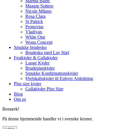
Martha Blanc
Maggie Sottero
Nicole Milano
Rosa Clara
St Patrick
Pronovias
Vladiyan
White One
Wona Concept
Smukke brudesko
Brudesko med Lav Hæl
Festkjoler & Gallakjoler
Lange Kjoler
Brudepigekjoler
Smukke Konfirmationskjoler
§Selskabskjoler til Enhver Anledning
Plus size kjoler
Gallakjoler Plus Size
Blog
Om os
Bemærk!
På denne hjemmeside handler vi i svenske kroner.