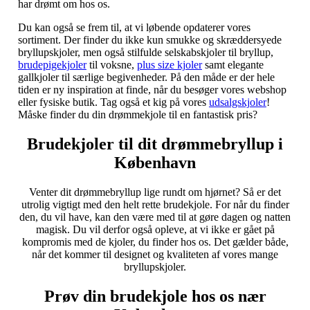
har drømt om hos os.
Du kan også se frem til, at vi løbende opdaterer vores
sortiment. Der finder du ikke kun smukke og skræddersyede
bryllupskjoler, men også stilfulde selskabskjoler til bryllup,
brudepigekjoler
til voksne,
plus size kjoler
samt elegante
gallkjoler til særlige begivenheder. På den måde er der hele
tiden er ny inspiration at finde, når du besøger vores webshop
eller fysiske butik. Tag også et kig på vores
udsalgskjoler
!
Måske finder du din drømmekjole til en fantastisk pris?
Brudekjoler til dit drømmebryllup i
København
Venter dit drømmebryllup lige rundt om hjørnet? Så er det
utrolig vigtigt med den helt rette brudekjole. For når du finder
den, du vil have, kan den være med til at gøre dagen og natten
magisk. Du vil derfor også opleve, at vi ikke er gået på
kompromis med de kjoler, du finder hos os. Det gælder både,
når det kommer til designet og kvaliteten af vores mange
bryllupskjoler.
Prøv din brudekjole hos os nær